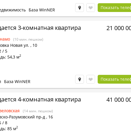
Показать теле
едвижимость
База WinNER
ается 3-комнатная квартира
21 000 0
намо
(10 мин. пешком)
овка Новая ул.
,
10
 / 5
2
ь: 54,3 м
Показать теле
п
База WinNER
ается 4-комнатная квартира
41 000 0
веловская
(14 мин. пешком)
вско-Разумовский пр-д
,
16
 / 8
2
дь: 85 м