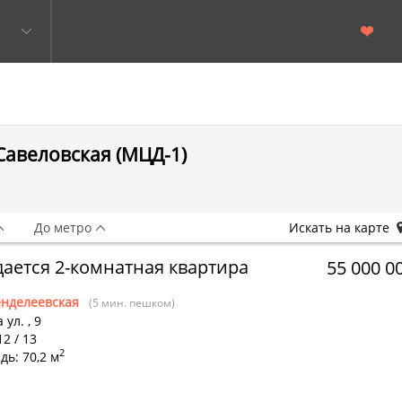
Савеловская (МЦД-1)
До метро
Искать на карте
ается 2-комнатная квартира
55 000 0
нделеевская
(5 мин. пешком)
 ул.
,
9
12 / 13
2
ь: 70,2 м