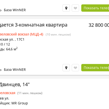
Показать теле
Ь
База WinNER
ается 3-комнатная квартира
32 800 0
веловский вокзал (МЦД-4)
(10 мин. пешком)
ская ул.
,
17С1
10 / 12
2
ь: 64,6 м
Показать теле
Ь
База WinNER
Двинцев, 14"
веловская
(11 мин. пешком)
в ул.
ойщик: MR Group