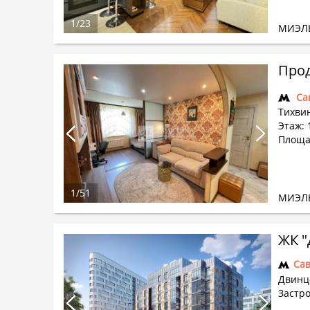
1
/
23
МИЭЛ
Прод
Са
Тихвин
Этаж: 
Площад
1
/
51
МИЭЛ
ЖК "
Са
Двинце
Застр