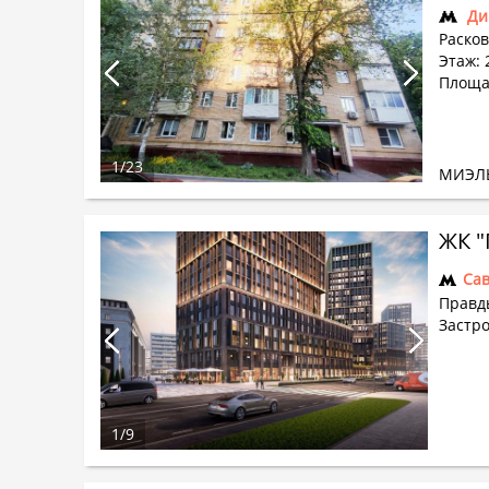
Ди
Расков
Этаж: 2
Площад
1
/
23
МИЭЛ
ЖК "
Са
Правд
Застр
1
/
9