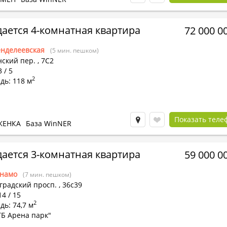
ается 4-комнатная квартира
72 000 0
нделеевская
(5 мин. пешком)
нский пер.
,
7С2
 / 5
2
дь: 118 м
Показать теле
ЖЕНКА
База WinNER
ается 3-комнатная квартира
59 000 0
намо
(7 мин. пешком)
градский просп.
,
36с39
14 / 15
2
ь: 74,7 м
ТБ Арена парк"