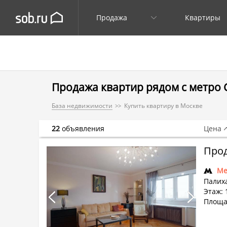
Продажа
Квартиры
Продажа квартир рядом с метро 
База недвижимости
Купить квартиру в Москве
22
объявления
Цена
Прод
Ме
Палиха
Этаж: 
Площад