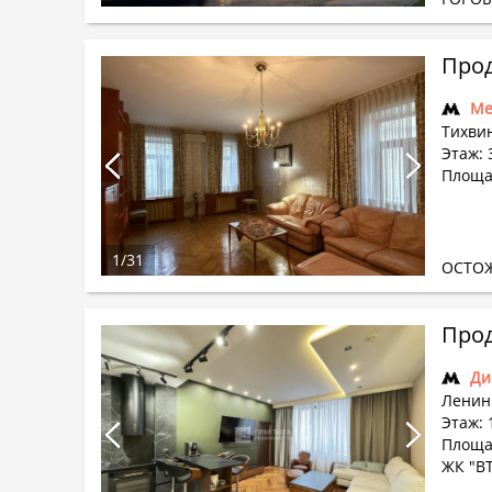
Прод
Ме
Тихви
Этаж: 3
Площа
1
/
31
ОСТО
Прод
Ди
Ленин
Этаж: 
Площад
ЖК "В