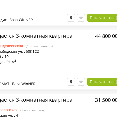
Показать теле
адис
База WinNER
ается 3-комнатная квартира
44 800 0
нделеевская
(10 мин. пешком)
ободская ул.
,
50К1С2
9 / 10
2
дь: 91 м
Показать теле
ОМАТ
База WinNER
ается 3-комнатная квартира
31 500 0
веловская
(2 мин. пешком)
кая ул.
,
4