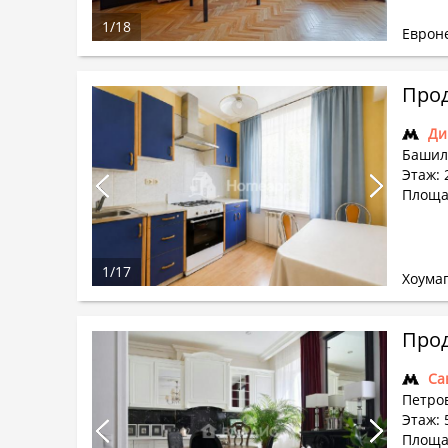
1
/
18
Еврон
Прод
Ди
Башил
Этаж: 2
Площад
1
/
17
Хоума
Прод
Са
Петро
Этаж: 5
Площа