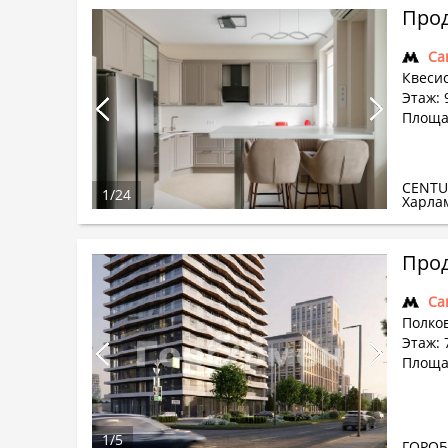
Прод
Са
Квесис
Этаж: 
Площад
CENTU
1
/
24
Харла
Прод
Са
Полков
Этаж: 
Площа
1
/
5
ГОРО