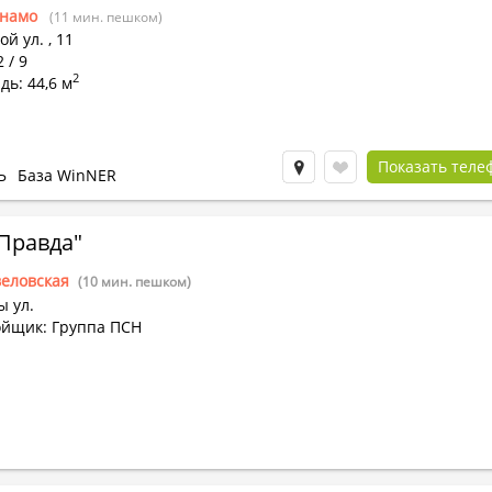
намо
(11 мин. пешком)
ой ул.
,
11
 / 9
2
ь: 44,6 м
Показать теле
Ь
База WinNER
Правда"
веловская
(10 мин. пешком)
ы ул.
ойщик: Группа ПСН