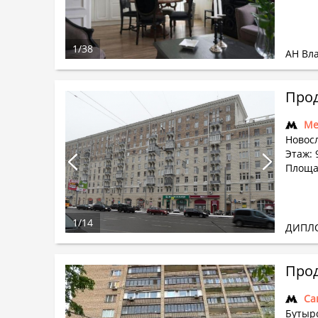
1
/
38
АН Вл
Прод
Ме
Новосл
Этаж: 
Площа
1
/
14
ДИПЛ
Прод
Са
Бутырс