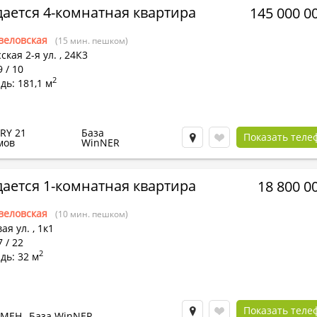
ается 4-комнатная квартира
145 000 0
веловская
(15 мин. пешком)
ская 2-я ул.
,
24К3
9 / 10
2
ь: 181,1 м
RY 21
База
Показать теле
мов
WinNER
ается 1-комнатная квартира
18 800 0
веловская
(10 мин. пешком)
ая ул.
,
1к1
7 / 22
2
дь: 32 м
Показать теле
БМЕН
База WinNER