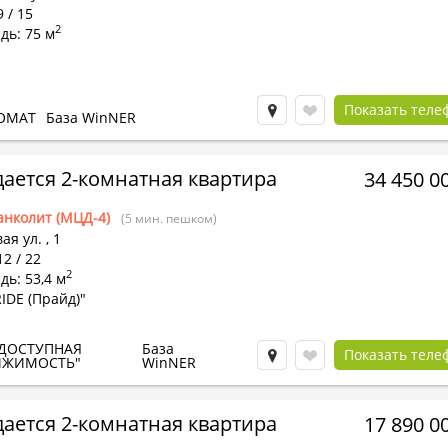
9 / 15
2
дь: 75 м
Показать теле
ОМАТ
База WinNER
ается 2-комнатная квартира
34 450 0
анколит (МЦД-4)
(5 мин. пешком)
ая ул.
,
1
12 / 22
2
ь: 53,4 м
IDE (Прайд)"
ДОСТУПНАЯ
База
Показать теле
ИЖИМОСТЬ"
WinNER
ается 2-комнатная квартира
17 890 0