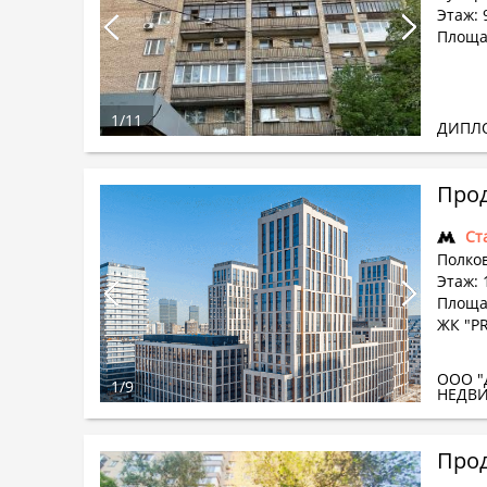
Этаж: 
Площа
1
/
11
ДИПЛ
Прод
Ст
Полков
Этаж: 
Площад
ЖК "PR
ООО "
1
/
9
НЕДВ
Прод