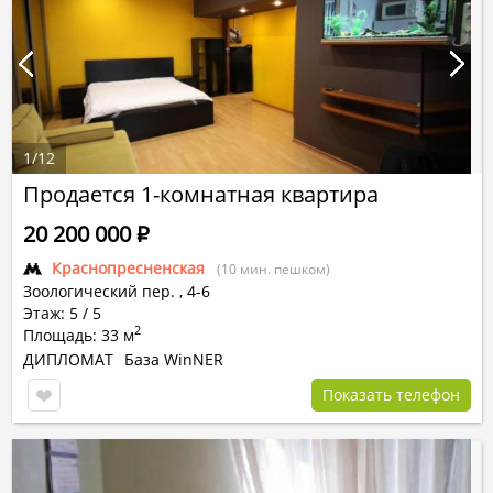
1
/
12
Продается 1-комнатная квартира
20 200 000
Р
Краснопресненская
(10 мин. пешком)
Зоологический пер.
,
4-6
Этаж: 5 / 5
2
Площадь: 33 м
ДИПЛОМАТ
База WinNER
Показать телефон