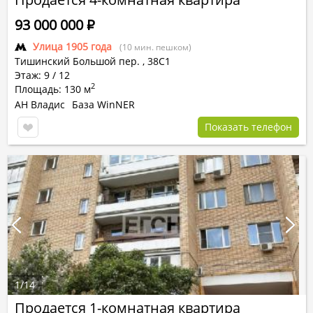
93 000 000
Р
Улица 1905 года
(10 мин. пешком)
Тишинский Большой пер.
,
38С1
Этаж: 9 / 12
2
Площадь: 130 м
АН Владис
База WinNER
Показать телефон
1
/
14
Продается 1-комнатная квартира