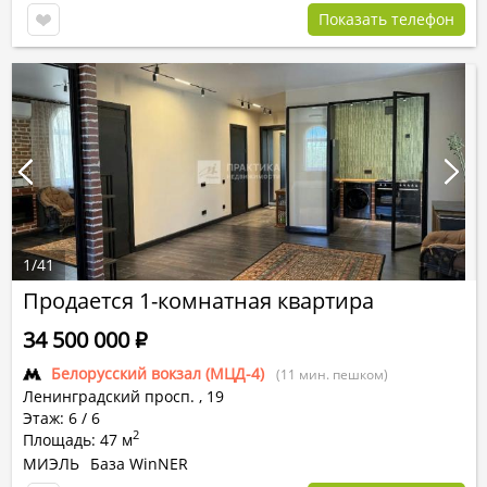
Показать телефон
1
/
41
Продается 1-комнатная квартира
34 500 000
Р
Белорусский вокзал (МЦД-4)
(11 мин. пешком)
Ленинградский просп.
,
19
Этаж: 6 / 6
2
Площадь: 47 м
МИЭЛЬ
База WinNER