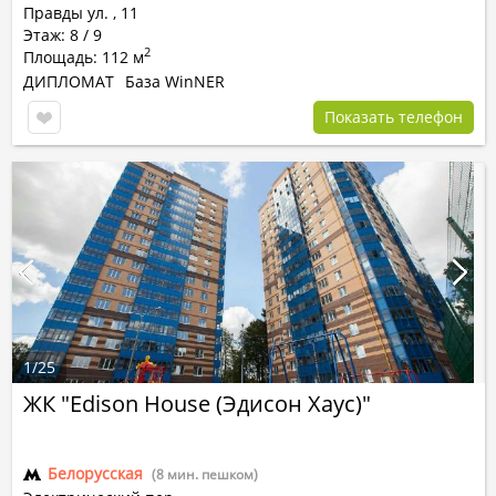
Правды ул.
,
11
Этаж: 8 / 9
2
Площадь: 112 м
ДИПЛОМАТ
База WinNER
Показать телефон
1
/
25
ЖК "Edison House (Эдисон Хаус)"
Белорусская
(8 мин. пешком)