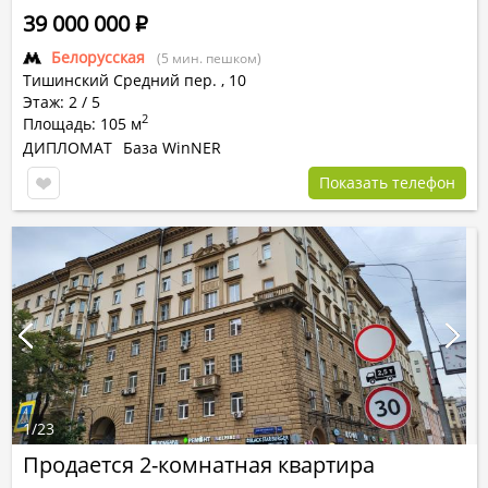
39 000 000
Р
Белорусская
(5 мин. пешком)
Тишинский Средний пер.
,
10
Этаж: 2 / 5
2
Площадь: 105 м
ДИПЛОМАТ
База WinNER
Показать телефон
1
/
23
Продается 2-комнатная квартира