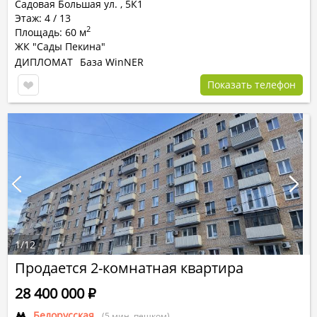
Садовая Большая ул.
,
5К1
Этаж: 4 / 13
2
Площадь: 60 м
ЖК "Сады Пекина"
ДИПЛОМАТ
База WinNER
Показать телефон
1
/
12
Продается 2-комнатная квартира
28 400 000
Р
Белорусская
(5 мин. пешком)