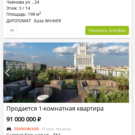
Чаянова ул.
,
24
Этаж: 3 / 14
2
Площадь: 198 м
ДИПЛОМАТ
База WinNER
Показать телефон
1
/
7
Продается 1-комнатная квартира
91 000 000
Р
Маяковская
(5 мин. пешком)
Садовая Большая ул.
,
5К1