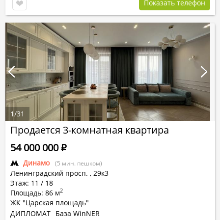
Показать телефон
1
/
31
Продается 3-комнатная квартира
54 000 000
Р
Динамо
(5 мин. пешком)
Ленинградский просп.
,
29к3
Этаж: 11 / 18
2
Площадь: 86 м
ЖК "Царская площадь"
ДИПЛОМАТ
База WinNER