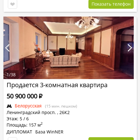
Показать телефон
1
/
38
Продается 3-комнатная квартира
50 900 000
Р
Белорусская
(15 мин. пешком)
Ленинградский просп.
,
26К2
Этаж: 5 / 6
2
Площадь: 157 м
ДИПЛОМАТ
База WinNER