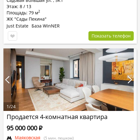
Садовая Большая ул.
,
5К1
Этаж: 8 / 13
2
Площадь: 79 м
ЖК "Сады Пекина"
Just Estate
База WinNER
Показать телефон
1
/
24
Продается 4-комнатная квартира
95 000 000
Р
Маяковская
(5 мин. пешком)