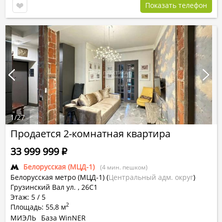
Показать телефон
1
/
27
Продается 2-комнатная квартира
33 999 999
Р
Белорусская (МЦД-1)
(4 мин. пешком)
Белорусская метро (МЦД-1)
(
Центральный адм. округ
)
Грузинский Вал ул. , 26С1
Этаж: 5 / 5
2
Площадь: 55,8 м
МИЭЛЬ
База WinNER