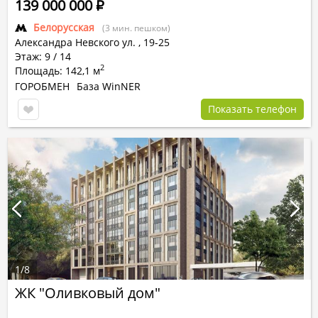
139 000 000
Р
Белорусская
(3 мин. пешком)
Александра Невского ул.
,
19-25
Этаж: 9 / 14
2
Площадь: 142,1 м
ГОРОБМЕН
База WinNER
Показать телефон
1
/
8
ЖК "Оливковый дом"