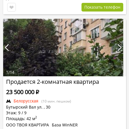
Показать телефон
1
/
14
Продается 2-комнатная квартира
23 500 000
Р
Белорусская
(10 мин. пешком)
Бутырский Вал ул.
,
30
Этаж: 9 / 9
2
Площадь: 42 м
ООО ТВОЯ КВАРТИРА
База WinNER