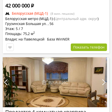
42 000 000
Р
Белорусская (МЦД-1)
(8 мин. пешком)
Белорусская метро (МЦД-1)
(
Центральный адм. округ
)
Грузинская Большая ул. , 56
Этаж: 5 / 7
2
Площадь: 75,2 м
Владис на Павелецкой
База WinNER
Показать телефон
1
/
43
Продается 4-комнатная квартира