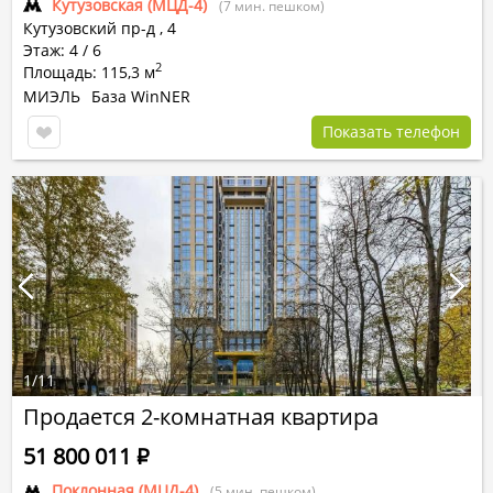
Кутузовская (МЦД-4)
(7 мин. пешком)
Кутузовский пр-д
,
4
Этаж: 4 / 6
2
Площадь: 115,3 м
МИЭЛЬ
База WinNER
Показать телефон
1
/
11
Продается 2-комнатная квартира
51 800 011
Р
Поклонная (МЦД-4)
(5 мин. пешком)