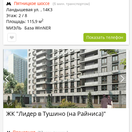
Пятницкое шоссе
(6 мин. транспортом)
Ландышевая ул.
,
14К3
Этаж: 2 / 8
2
Площадь: 115,9 м
МИЭЛЬ
База WinNER
Показать телефон
1
/
5
ЖК "Лидер в Тушино (на Райниса)"