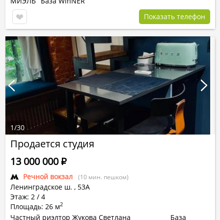
МИЭЛЬ
База WinNER
Показать телефон
1
/
30
Продается студия
13 000 000
Р
Речной вокзал
(10 мин. пешком)
Ленинградское ш.
,
53А
Этаж: 2 / 4
2
Площадь: 26 м
Частный риэлтор Жукова Светлана
База