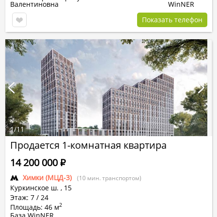
Валентиновна
WinNER
Показать телефон
1
/
11
Продается 1-комнатная квартира
14 200 000
Р
Химки (МЦД-3)
(10 мин. транспортом)
Куркинское ш.
,
15
Этаж: 7 / 24
2
Площадь: 46 м
База WinNER