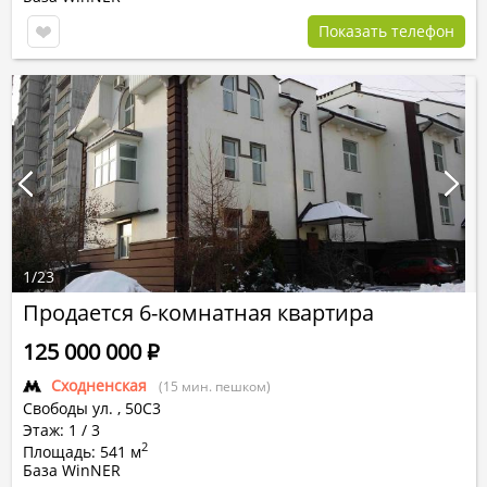
Показать телефон
1
/
23
Продается 6-комнатная квартира
125 000 000
Р
Сходненская
(15 мин. пешком)
Свободы ул.
,
50С3
Этаж: 1 / 3
2
Площадь: 541 м
База WinNER