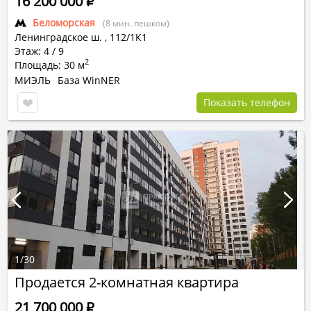
16 200 000
Р
Беломорская
(8 мин. пешком)
Ленинградское ш.
,
112/1К1
Этаж: 4 / 9
2
Площадь: 30 м
МИЭЛЬ
База WinNER
Показать телефон
1
/
30
Продается 2-комнатная квартира
21 700 000
Р