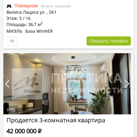
Планерная
(6 мин. пешком)
Вилиса Лациса ул.
,
5К1
Этаж: 5 / 16
2
Площадь: 36,7 м
МИЭЛЬ
База WinNER
Показать телефон
1
/
35
Продается 3-комнатная квартира
42 000 000
Р