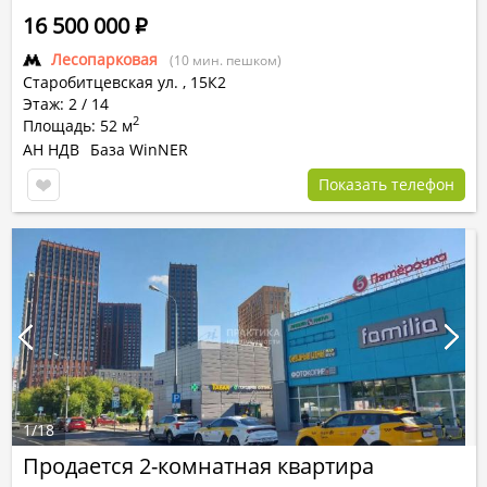
16 500 000
Р
Лесопарковая
(10 мин. пешком)
Старобитцевская ул.
,
15К2
Этаж: 2 / 14
2
Площадь: 52 м
АН НДВ
База WinNER
Показать телефон
1
/
18
Продается 2-комнатная квартира