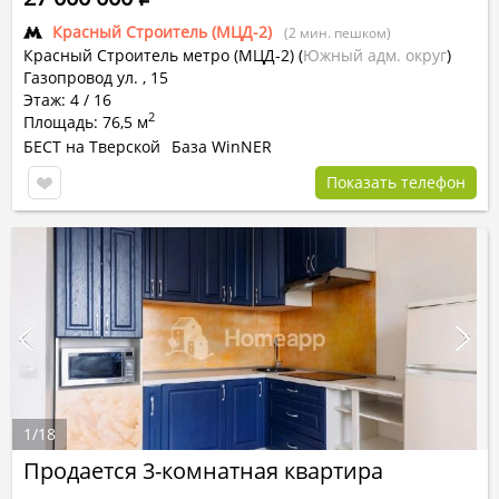
Красный Строитель (МЦД-2)
(2 мин. пешком)
Красный Строитель метро (МЦД-2)
(
Южный адм. округ
)
Газопровод ул. , 15
Этаж: 4 / 16
2
Площадь: 76,5 м
БЕСТ на Тверской
База WinNER
Показать телефон
1
/
18
Продается 3-комнатная квартира