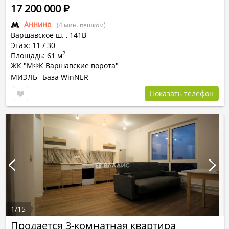
17 200 000
Р
Аннино
(4 мин. пешком)
Варшавское ш.
,
141В
Этаж: 11 / 30
2
Площадь: 61 м
ЖК "МФК Варшавские ворота"
МИЭЛЬ
База WinNER
Показать телефон
1
/
15
Продается 3-комнатная квартира