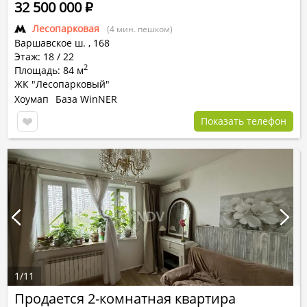
32 500 000
Р
Лесопарковая
(4 мин. пешком)
Варшавское ш.
,
168
Этаж: 18 / 22
2
Площадь: 84 м
ЖК "Лесопарковый"
Хоумап
База WinNER
Показать телефон
1
/
11
Продается 2-комнатная квартира