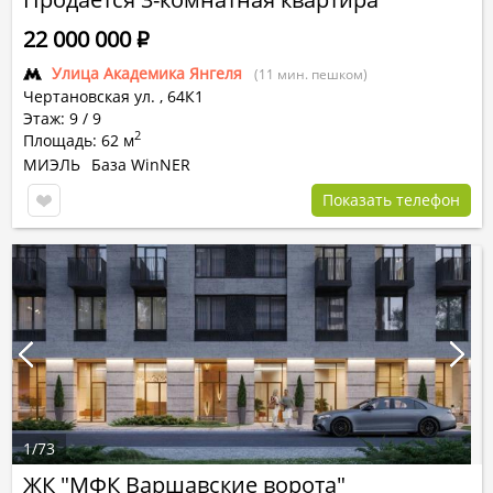
22 000 000
Р
Улица Академика Янгеля
(11 мин. пешком)
Чертановская ул.
,
64К1
Этаж: 9 / 9
2
Площадь: 62 м
МИЭЛЬ
База WinNER
Показать телефон
1
/
73
ЖК "МФК Варшавские ворота"