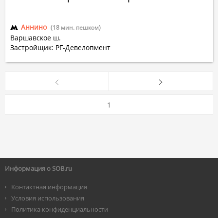
Аннино
(18 мин. пешком)
Варшавское ш.
Застройщик: РГ-Девелопмент
1
Информация о SOB.ru
Контактная информация
Условия использования
Политика конфиденциальности