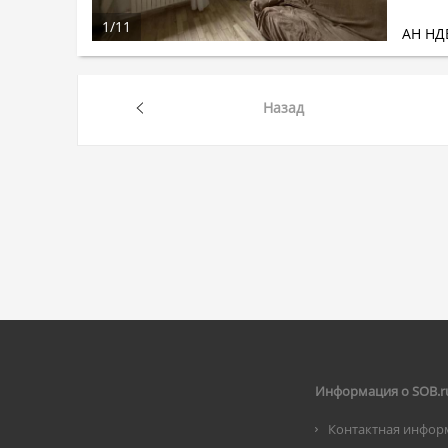
1
/
11
АН НД
Назад
Информация о SOB.r
Контактная инфор