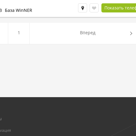
Показать теле
В
База WinNER
1
Вперед
u
мация