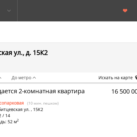
ая ул., д. 15К2
До метро
Искать на карте
ается 2-комнатная квартира
16 500 0
сопарковая
(10 мин. пешком)
итцевская ул.
,
15К2
2 / 14
2
дь: 52 м