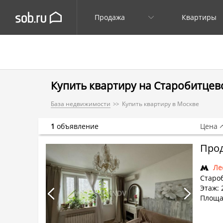
Продажа
Квартиры
Купить квартиру на Старобитцевск
База недвижимости
Купить квартиру в Москве
1
объявление
Цена
Прод
Ле
Староб
Этаж: 
Площа