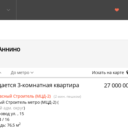
 Аннино
До метро
Искать на карте
ается 3-комнатная квартира
27 000 0
асный Строитель (МЦД-2)
(2 мин. пешком)
ый Строитель метро (МЦД-2)
(
 адм. округ
)
овод ул. , 15
4 / 16
2
ь: 76,5 м