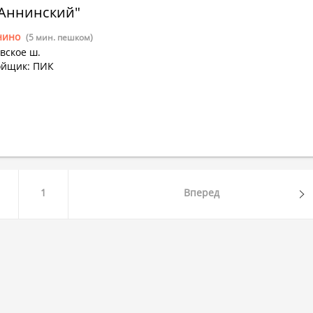
Аннинский"
нино
(5 мин. пешком)
вское ш.
ойщик: ПИК
1
Вперед