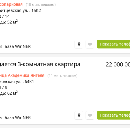
сопарковая
(10 мин. пешком)
итцевская ул.
,
15К2
2 / 14
2
дь: 52 м
Показать теле
В
База WinNER
ается 3-комнатная квартира
22 000 0
ица Академика Янгеля
(11 мин. пешком)
овская ул.
,
64К1
 / 9
2
дь: 62 м
Показать теле
Ь
База WinNER