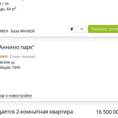
8 / 16
2
дь: 64 м
Показать теле
БМЕН
База WinNER
Аннино парк"
нино
(5 мин. пешком)
вское ш.
ойщик: ПИК
ор о новостройке
ается 2-комнатная квартира
16 500 0