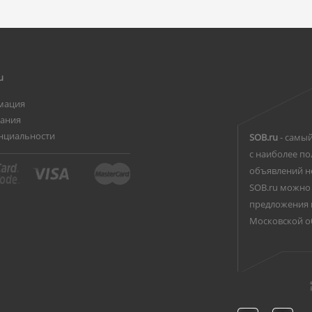
u
мация
вания
нциальности
SOB.ru
- самый
с наиболее по
объявлений н
SOB.ru можно 
предложения 
Московской о