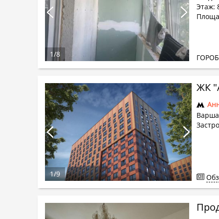
Этаж: 
Площа
1
/
8
ГОРО
ЖК "
Ан
Варша
Застр
1
/
9
Обз
Прод