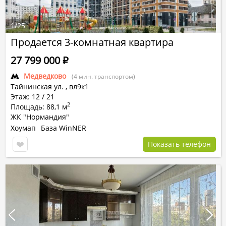
1
/
25
Продается 3-комнатная квартира
27 799 000
Р
Медведково
(4 мин. транспортом)
Тайнинская ул.
,
вл9к1
Этаж: 12 / 21
2
Площадь: 88,1 м
ЖК "Нормандия"
Хоумап
База WinNER
Показать телефон