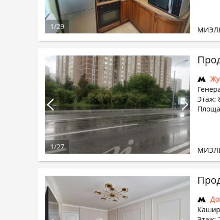
1
/
29
МИЭЛ
Прод
Жу
Генера
Этаж: 
Площад
1
/
27
МИЭЛ
Прод
До
Кашир
Этаж: 