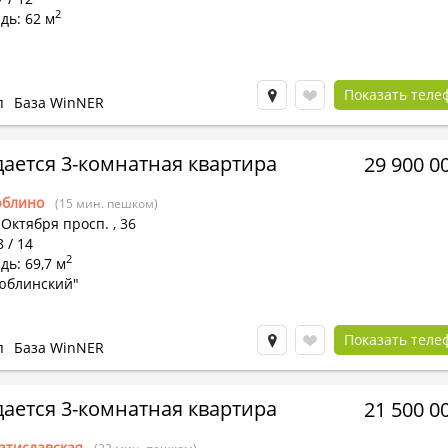
2
дь: 62 м
Показать теле
п
База WinNER
ается 3-комнатная квартира
29 900 0
блино
(15 мин. пешком)
 Октября просп.
,
36
8 / 14
2
ь: 69,7 м
юблинский"
Показать теле
п
База WinNER
ается 3-комнатная квартира
21 500 0
атиславская