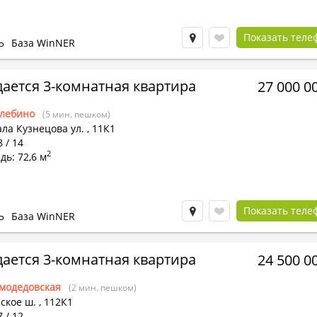
Показать теле
Ь
База WinNER
ается 3-комнатная квартира
27 000 0
лебино
(5 мин. пешком)
ла Кузнецова ул.
,
11К1
8 / 14
2
ь: 72,6 м
Показать теле
Ь
База WinNER
ается 3-комнатная квартира
24 500 0
модедовская
(2 мин. пешком)
ское ш.
,
112К1
7 / 12