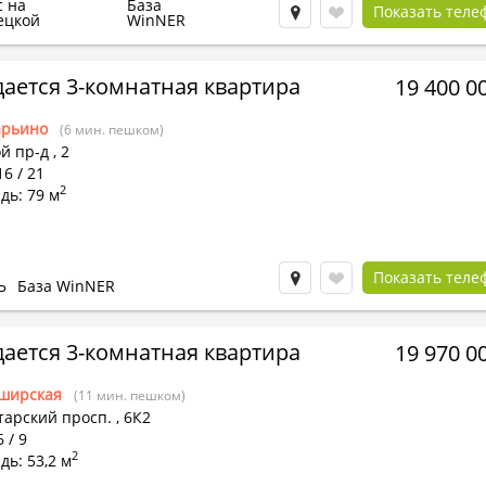
с на
База
Показать теле
ецкой
WinNER
ается 3-комнатная квартира
19 400 0
рьино
(6 мин. пешком)
й пр-д
,
2
16 / 21
2
дь: 79 м
Показать теле
Ь
База WinNER
ается 3-комнатная квартира
19 970 0
ширская
(11 мин. пешком)
тарский просп.
,
6К2
 / 9
2
ь: 53,2 м