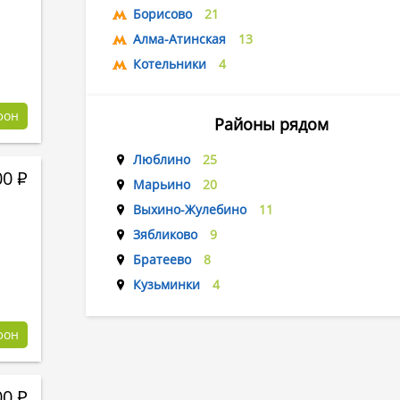
Борисово
21
Алма-Атинская
13
Котельники
4
фон
Районы рядом
Люблино
25
00
Р
Марьино
20
Выхино-Жулебино
11
Зябликово
9
Братеево
8
Кузьминки
4
фон
00
Р