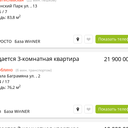
(22 мин. пешком)
нский Парк ул.
,
13
 / 7
2
ь: 83,8 м
Показать теле
РОСТО
База WinNER
ается 3-комнатная квартира
21 900 0
блино
(6 мин. транспортом)
ла Баграмяна ул.
,
2
4 / 17
2
ь: 76,2 м
Показать теле
п
База WinNER