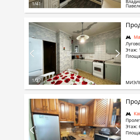
Влади
1
/
41
Павел
Прод
Ма
Лугово
Этаж: 
Площа
1
/
27
МИЭЛ
Прод
Ка
Проле
Этаж: 6
Площад