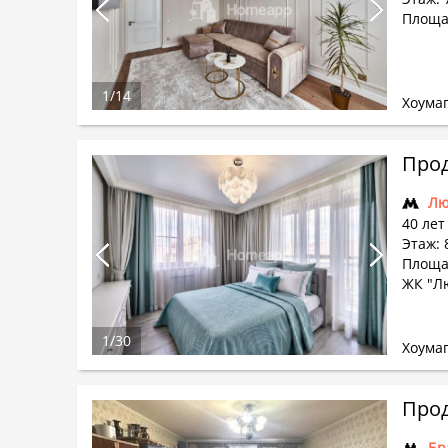
Площа
1
/
14
Хоума
Прод
Лю
40 лет
Этаж: 
Площад
ЖК "Л
1
/
30
Хоума
Прод
Бр