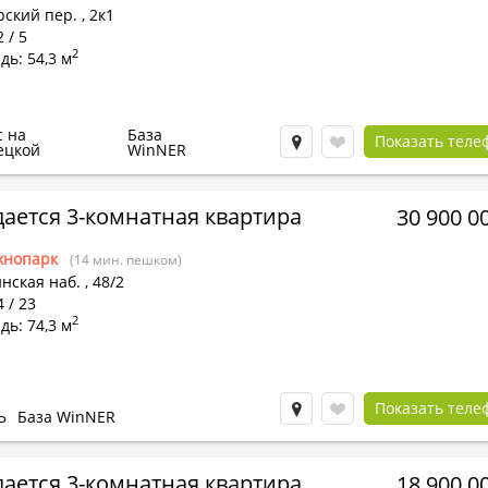
ский пер.
,
2к1
 / 5
2
ь: 54,3 м
с на
База
Показать теле
ецкой
WinNER
ается 3-комнатная квартира
30 900 0
хнопарк
(14 мин. пешком)
нская наб.
,
48/2
4 / 23
2
ь: 74,3 м
Показать теле
Ь
База WinNER
ается 3-комнатная квартира
18 900 0