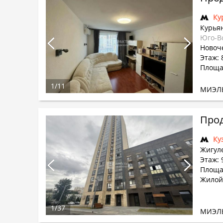
Ку
Курья
Юго-В
Новоче
Этаж: 8
Площад
1
/
11
МИЭЛ
Прод
Ку
Жигуле
Этаж: 
Площад
Жилой
1
/
37
МИЭЛ