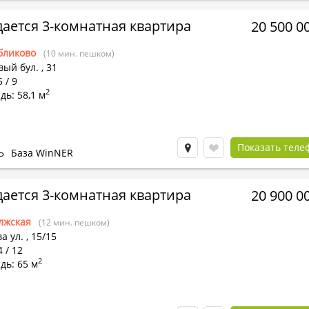
ается 3-комнатная квартира
20 500 0
бликово
(10 мин. пешком)
вый бул.
,
31
 / 9
2
ь: 58,1 м
Показать теле
Ь
База WinNER
ается 3-комнатная квартира
20 900 0
лжская
(12 мин. пешком)
а ул.
,
15/15
4 / 12
2
дь: 65 м