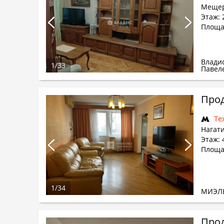
Мещер
Этаж: 2
Площад
Влади
1
/
33
Павел
Прод
Те
Нагати
Этаж: 
Площад
1
/
34
МИЭЛ
Прод