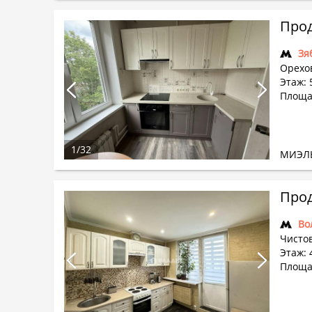
Прод
Зя
Орехо
Этаж: 5
Площад
1
/
32
МИЭЛ
Прод
Во
Чистов
Этаж: 
Площа