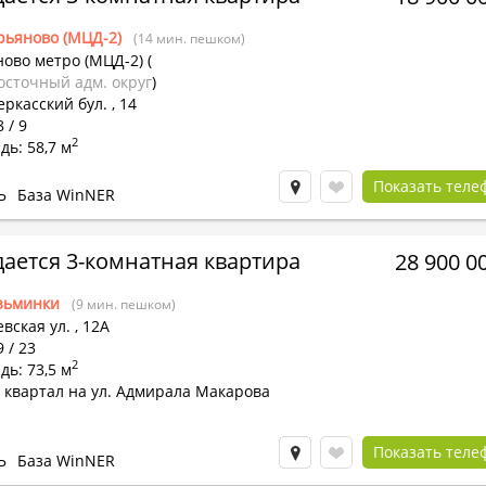
рьяново (МЦД-2)
(14 мин. пешком)
ново метро (МЦД-2)
(
осточный адм. округ
)
ркасский бул. , 14
 / 9
2
ь: 58,7 м
Показать теле
Ь
База WinNER
ается 3-комнатная квартира
28 900 0
зьминки
(9 мин. пешком)
вская ул.
,
12А
9 / 23
2
ь: 73,5 м
 квартал на ул. Адмирала Макарова
Показать теле
Ь
База WinNER