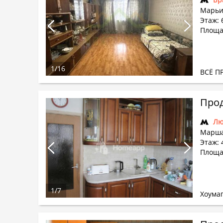
Марьи
Этаж: 6
Площад
1
/
16
ВСЁ П
Прод
Лю
Марша
Этаж: 
Площад
1
/
7
Хоума