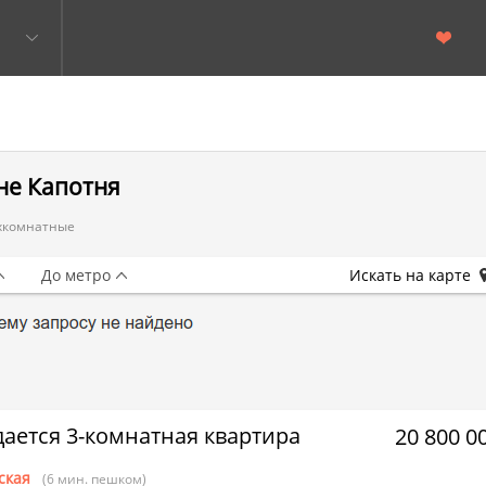
не Капотня
хкомнатные
До метро
Искать на карте
ается 3-комнатная квартира
20 800 0
ская
(6 мин. пешком)