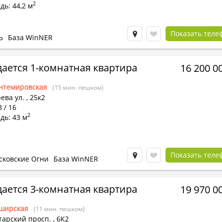
2
ь: 44,2 м
Показать теле
Ь
База WinNER
ается 1-комнатная квартира
16 200 0
нтемировская
(15 мин. пешком)
ева ул.
,
25к2
3 / 16
2
дь: 43 м
Показать теле
сковские Огни
База WinNER
ается 3-комнатная квартира
19 970 0
ширская
(11 мин. пешком)
тарский просп.
,
6К2