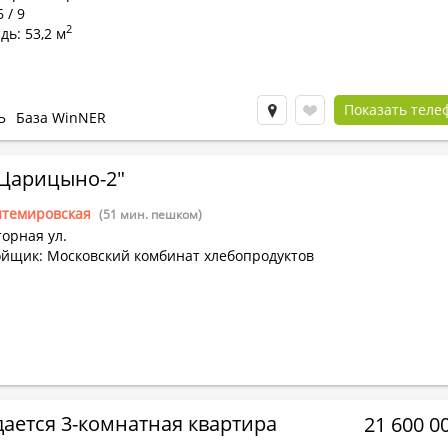
 / 9
2
ь: 53,2 м
Показать теле
Ь
База WinNER
Царицыно-2"
нтемировская
(51 мин. пешком)
орная ул.
ойщик: Московский комбинат хлебопродуктов
ается 3-комнатная квартира
21 600 0