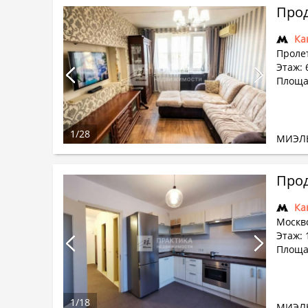
Прод
Ка
Проле
Этаж: 
Площа
1
/
28
МИЭЛ
Прод
Ка
Москв
Этаж: 
Площад
1
/
18
МИЭЛ