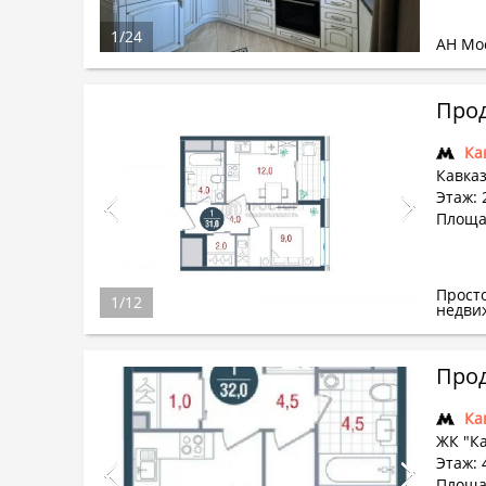
1
/
24
АН Мо
Прод
Ка
Кавказ
Этаж: 
Площа
Прост
1
/
12
недви
Прод
Ка
ЖК "Ка
Этаж: 
Площа