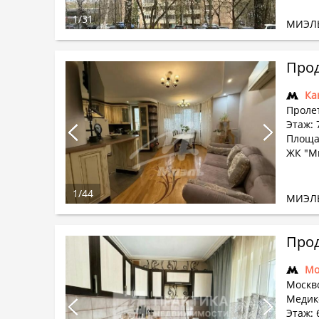
1
/
31
МИЭЛ
Прод
Ка
Проле
Этаж: 
Площад
ЖК "М
1
/
44
МИЭЛ
Прод
Мо
Москв
Медико
Этаж: 6