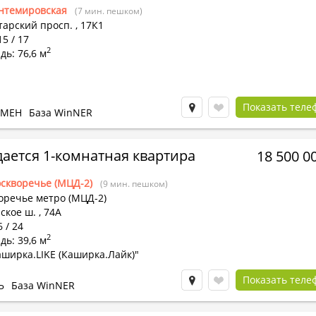
нтемировская
(7 мин. пешком)
тарский просп.
,
17К1
15 / 17
2
ь: 76,6 м
Показать теле
БМЕН
База WinNER
ается 1-комнатная квартира
18 500 0
скворечье (МЦД-2)
(9 мин. пешком)
оречье метро (МЦД-2)
кое ш. , 74А
6 / 24
2
ь: 39,6 м
ширка.LIKE (Каширка.Лайк)"
Показать теле
Ь
База WinNER