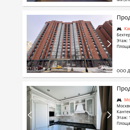
Прод
Ка
Бехтер
Этаж: 
Площад
1
/
40
ООО Д
Прод
Мо
Москв
Кантем
Этаж: 
Площа