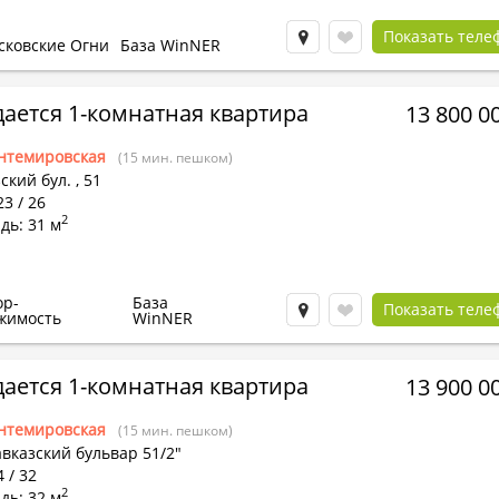
Показать теле
сковские Огни
База WinNER
ается 1-комнатная квартира
13 800 0
нтемировская
(15 мин. пешком)
ский бул.
,
51
23 / 26
2
дь: 31 м
ор-
База
Показать теле
жимость
WinNER
ается 1-комнатная квартира
13 900 0
нтемировская
(15 мин. пешком)
вказский бульвар 51/2"
4 / 32
2
дь: 32 м