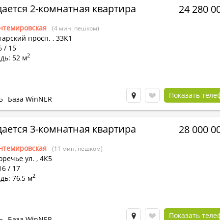
ается 2-комнатная квартира
24 280 0
нтемировская
(4 мин. пешком)
тарский просп.
,
33К1
6 / 15
2
дь: 52 м
Показать теле
Ь
База WinNER
ается 3-комнатная квартира
28 000 0
нтемировская
(11 мин. пешком)
оречье ул.
,
4К5
16 / 17
2
ь: 76,5 м
Показать теле
Ь
База WinNER