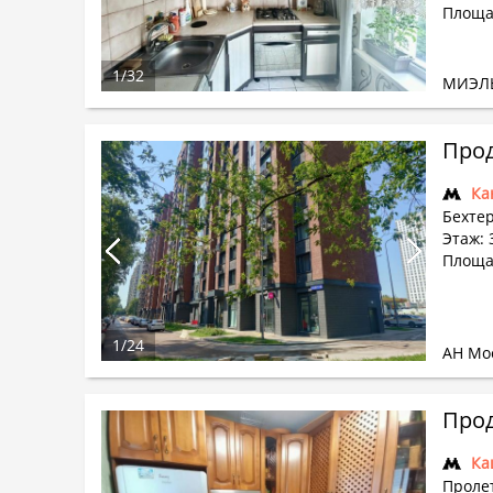
Площад
1
/
32
МИЭЛ
Прод
Ка
Бехтер
Этаж: 
Площа
1
/
24
АН Мо
Прод
Ка
Проле