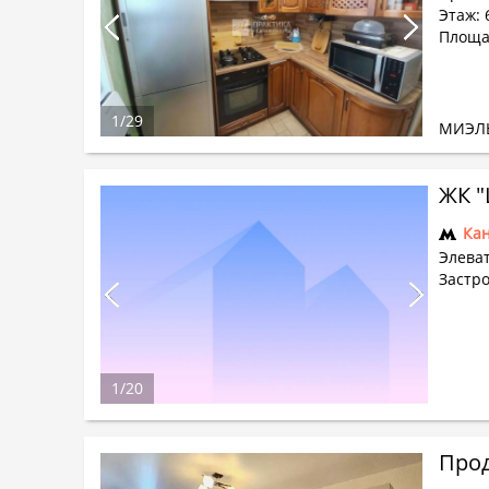
Этаж: 6
Площад
1
/
29
МИЭЛ
ЖК "
Ка
Элеват
Застр
1
/
20
Прод