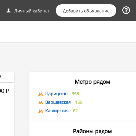
Добавить объявление
Личный кабинет
Метро рядом
00
Р
Царицыно
358
Варшавская
159
Каширская
62
Районы рядом