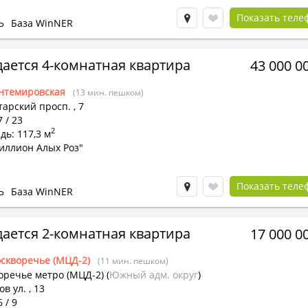
Показать теле
Ь
База WinNER
ается 4-комнатная квартира
43 000 0
нтемировская
(13 мин. пешком)
тарский просп.
,
7
7 / 23
2
ь: 117,3 м
иллион Алых Роз"
Показать теле
Ь
База WinNER
ается 2-комнатная квартира
17 000 0
скворечье (МЦД-2)
(11 мин. пешком)
оречье метро (МЦД-2)
(
Южный адм. округ
)
в ул. , 13
 / 9