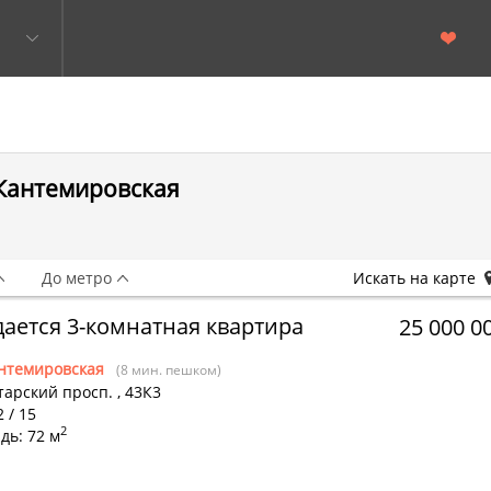
 Кантемировская
До метро
Искать на карте
ается 3-комнатная квартира
25 000 0
нтемировская
(8 мин. пешком)
тарский просп.
,
43К3
2 / 15
2
дь: 72 м