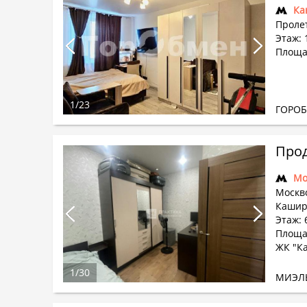
Ка
Проле
Этаж: 
Площад
1
/
23
ГОРО
Прод
Мо
Москв
Каширс
Этаж: 
Площад
ЖК "Ка
1
/
30
МИЭЛ