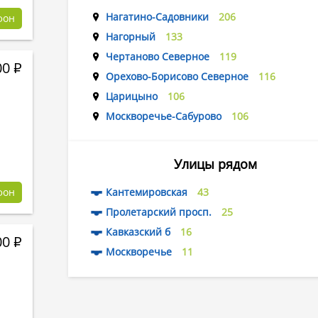
Нагатино-Садовники
206
фон
Нагорный
133
Чертаново Северное
119
00
Р
Орехово-Борисово Северное
116
Царицыно
106
Москворечье-Сабурово
106
Улицы рядом
фон
Кантемировская
43
Пролетарский просп.
25
Кавказский б
16
00
Р
Москворечье
11