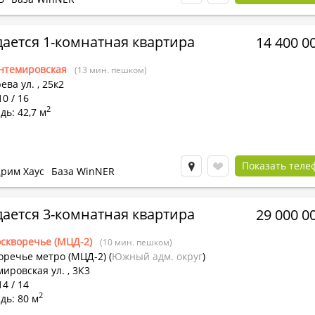
ается 1-комнатная квартира
14 400 0
нтемировская
(13 мин. пешком)
ева ул.
,
25к2
10 / 16
2
ь: 42,7 м
Показать теле
рим Хаус
База WinNER
ается 3-комнатная квартира
29 000 0
скворечье (МЦД-2)
(10 мин. пешком)
оречье метро (МЦД-2)
(
Южный адм. округ
)
ировская ул. , 3К3
14 / 14
2
дь: 80 м