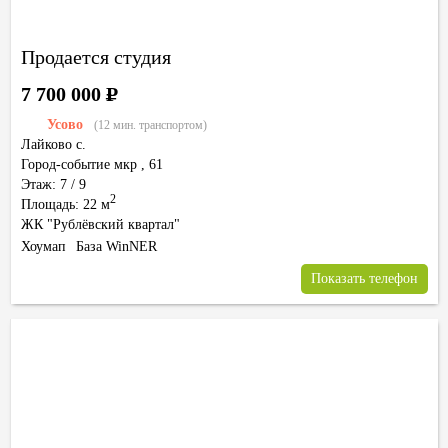
Продается студия
7 700 000
Р
Усово
(12 мин. транспортом)
Лайково с.
Город-событие мкр
,
61
Этаж: 7 / 9
2
Площадь: 22 м
ЖК "Рублёвский квартал"
Хоумап
База WinNER
Показать телефон