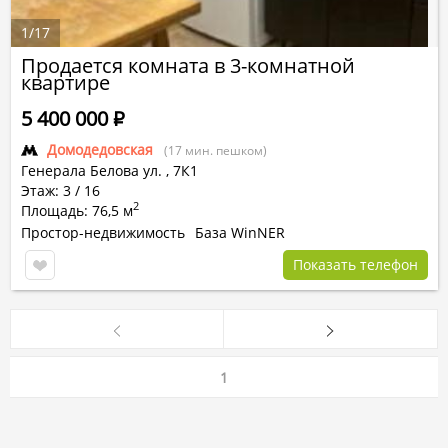
1
/
17
Продается комната в 3-комнатной
квартире
5 400 000
Р
Домодедовская
(17 мин. пешком)
Генерала Белова ул.
,
7К1
Этаж: 3 / 16
2
Площадь: 76,5 м
Простор-недвижимость
База WinNER
Показать телефон
1