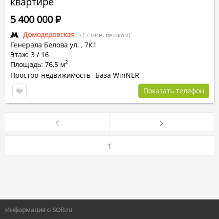
квартире
5 400 000
Р
Домодедовская
(17 мин. пешком)
Генерала Белова ул.
,
7К1
Этаж: 3 / 16
2
Площадь: 76,5 м
Простор-недвижимость
База WinNER
Показать телефон
1
Информация о SOB.ru