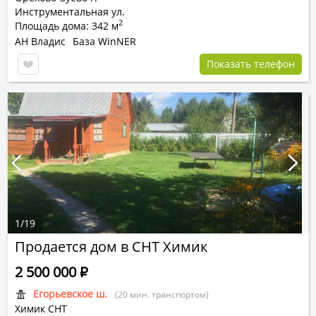
Инструментальная ул.
2
Площадь дома: 342 м
АН Владис
База WinNER
Показать телефон
1
/
19
Продается дом в СНТ Химик
2 500 000
Р
Егорьевское ш.
(20 мин. транспортом)
Химик СНТ