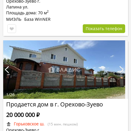
Орехово-Зуево г.
Лапина ул.
2
Площадь дома: 70 м
МИЭЛЬ
База WinNER
Показать телефон
1
/
26
Продается дом в г. Орехово-Зуево
20 000 000
Р
Горьковское ш.
(15 мин. пешком)
Орехово-Зуево г.