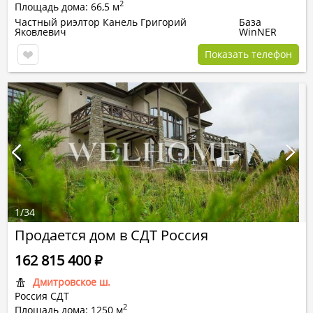
2
Площадь дома: 66,5 м
Частный риэлтор Канель Григорий
База
Яковлевич
WinNER
Показать телефон
1
/
34
Продается дом в СДТ Россия
162 815 400
Р
Дмитровское ш.
Россия СДТ
2
Площадь дома: 1250 м