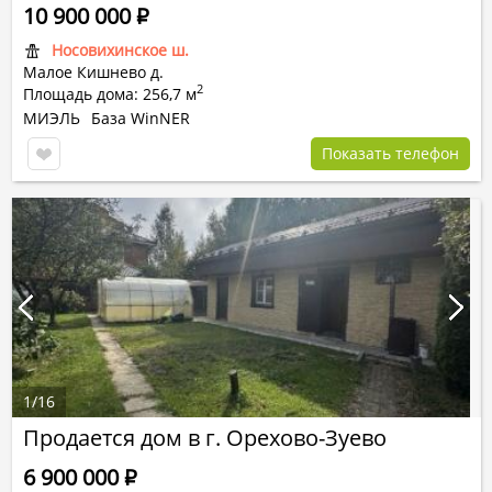
10 900 000
Р
Носовихинское ш.
Малое Кишнево д.
2
Площадь дома: 256,7 м
МИЭЛЬ
База WinNER
Показать телефон
1
/
16
Продается дом в г. Орехово-Зуево
6 900 000
Р