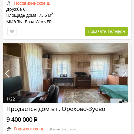
Носовихинское ш.
Дружба СТ
2
Площадь дома: 75,5 м
МИЭЛЬ
База WinNER
Показать телефон
1
/
22
Продается дом в г. Орехово-Зуево
9 400 000
Р
Горьковское ш.
(8 мин. пешком)