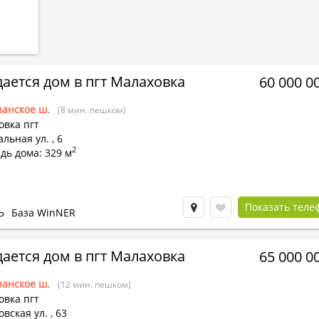
ается дом в пгт Малаховка
60 000 0
занское ш.
(8 мин. пешком)
овка пгт
льная ул.
,
6
2
дь дома: 329 м
Показать теле
Ь
База WinNER
ается дом в пгт Малаховка
65 000 0
занское ш.
(12 мин. пешком)
овка пгт
вская ул.
,
63