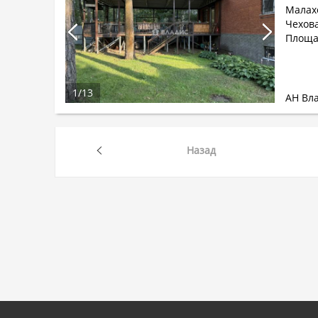
Малах
Чехова
Площа
1
/
13
АН Вл
Назад