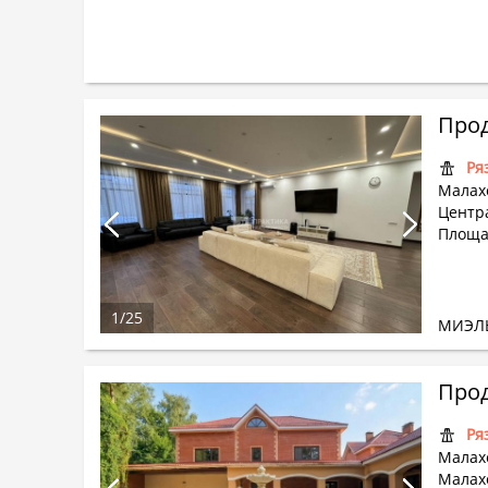
Прод
Ря
Малах
Центра
Площа
1
/
25
МИЭЛ
Прод
Ря
Малах
Малахо