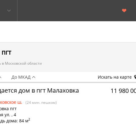
 пгт
 в Московской области
До МКАД
Искать на карте
ается дом в пгт Малаховка
11 980 0
ковское ш.
(24 мин. пешком)
овка пгт
я ул.
,
4
2
дь дома: 84 м