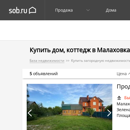
Продажа
Дома
Купить дом, коттедж в Малаховка
База недвижимости
Купить загородную недвижимость
5
объявлений
Цена
Прод
Бы
Малах
Зелена
Площа