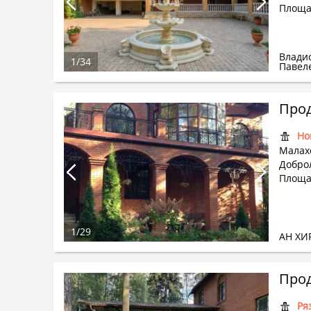
Площад
Влади
1
/
34
Павел
Прод
Но
Малах
Добро
Площа
1
/
29
АН ХИ
Прод
Ря