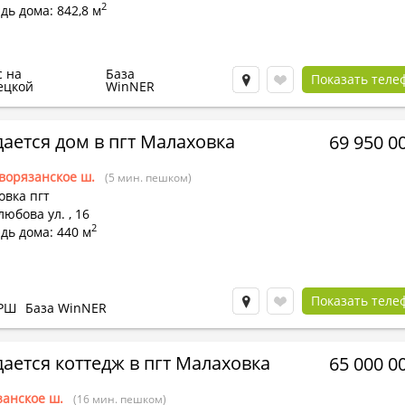
2
ь дома: 842,8 м
с на
База
Показать теле
ецкой
WinNER
ается дом в пгт Малаховка
69 950 0
ворязанское ш.
(5 мин. пешком)
овка пгт
любова ул.
,
16
2
дь дома: 440 м
Показать теле
РШ
База WinNER
ается коттедж в пгт Малаховка
65 000 0
занское ш.
(16 мин. пешком)