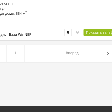
овка пгт
 ул.
2
дь дома: 334 м
Показать теле
адис
База WinNER
1
Вперед