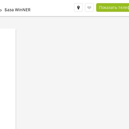
Показать теле
Ь
База WinNER