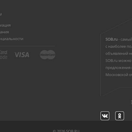
u
мация
вания
нциальности
SOB.ru
- самый
с наиболее по
объявлений н
SOB.ru можно 
предложения 
Московской о
©
2026 SOB.RU