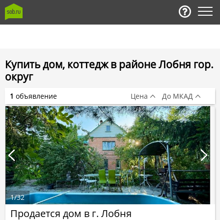
Купить дом, коттедж в районе Лобня гор.
округ
1
объявление
Цена
До МКАД
1
/
32
Продается дом в г. Лобня