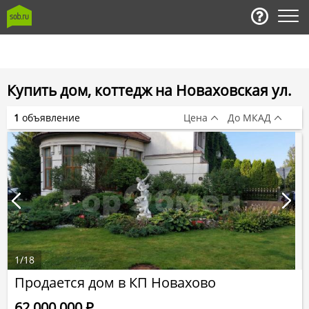
Купить дом, коттедж на Новаховская ул.
1
объявление
Цена
До МКАД
1
/
18
Продается дом в КП Новахово
62 000 000
Р