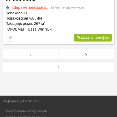
Шереметьевское ш.
(5 мин. транспортом)
Новахово КП
Новаховская ул.
,
4И
2
Площадь дома: 267 м
ГОРОБМЕН
База WinNER
Показать телефон
1
Информация о SOB.ru
Контактная информация