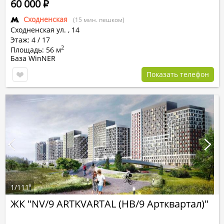
60 000
Р
Сходненская
(15 мин. пешком)
Сходненская ул.
,
14
Этаж: 4 / 17
2
Площадь: 56 м
База WinNER
Показать телефон
1
/
111
ЖК "NV/9 ARTKVARTAL (НВ/9 Артквартал)"