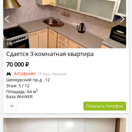
1
/
9
Сдается 3-комнатная квартира
70 000
Р
Алтуфьево
(5 мин. пешком)
Шенкурский пр-д
,
12
Этаж: 5 / 12
2
Площадь: 64 м
База WinNER
Показать телефон