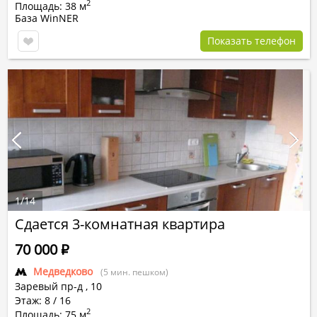
2
Площадь: 38 м
База WinNER
Показать телефон
1
/
14
Сдается 3-комнатная квартира
70 000
Р
Медведково
(5 мин. пешком)
Заревый пр-д
,
10
Этаж: 8 / 16
2
Площадь: 75 м