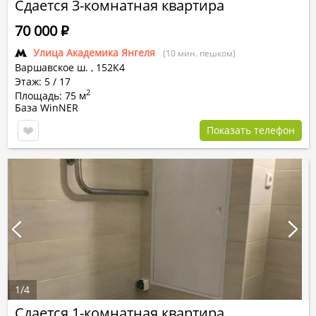
Сдается 3-комнатная квартира
70 000
Р
Улица Академика Янгеля
(10 мин. пешком)
Варшавское ш.
,
152К4
Этаж: 5 / 17
2
Площадь: 75 м
База WinNER
Показать телефон
1
/
4
Сдается 1-комнатная квартира