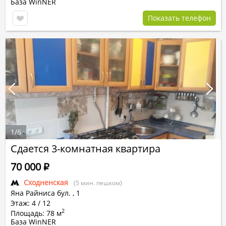
База WinNER
Показать телефон
1
/
6
Сдается 3-комнатная квартира
70 000
Р
Сходненская
(5 мин. пешком)
Яна Райниса бул.
,
1
Этаж: 4 / 12
2
Площадь: 78 м
База WinNER