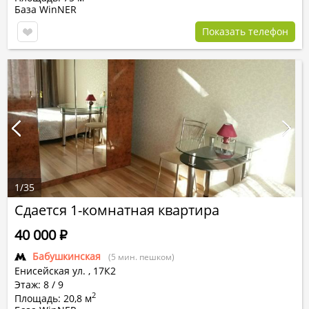
База WinNER
Показать телефон
1
/
35
Сдается 1-комнатная квартира
40 000
Р
Бабушкинская
(5 мин. пешком)
Енисейская ул.
,
17К2
Этаж: 8 / 9
2
Площадь: 20,8 м