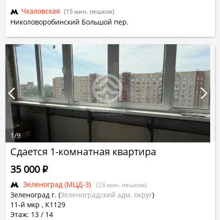
Чкаловская
(15 мин. пешком)
Николоворобинский Большой пер.
1
/
9
Сдается 1-комнатная квартира
35 000
Р
Зеленоград (МЦД-3)
(23 мин. пешком)
Зеленоград г.
(
Зеленоградский адм. округ
)
11-й мкр
,
К1129
Этаж: 13 / 14