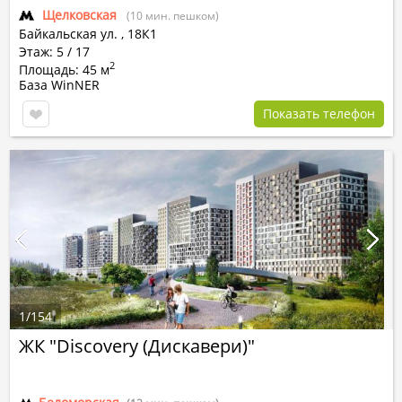
Щелковская
(10 мин. пешком)
Байкальская ул.
,
18К1
Этаж: 5 / 17
2
Площадь: 45 м
База WinNER
Показать телефон
1
/
154
ЖК "Discovery (Дискавери)"