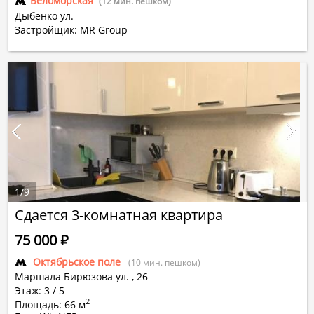
Беломорская
(12 мин. пешком)
Дыбенко ул.
Застройщик: MR Group
1
/
9
Сдается 3-комнатная квартира
75 000
Р
Октябрьское поле
(10 мин. пешком)
Маршала Бирюзова ул.
,
26
Этаж: 3 / 5
2
Площадь: 66 м