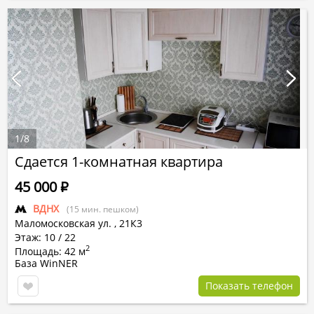
1
/
8
Сдается 1-комнатная квартира
45 000
Р
ВДНХ
(15 мин. пешком)
Маломосковская ул.
,
21К3
Этаж: 10 / 22
2
Площадь: 42 м
База WinNER
Показать телефон