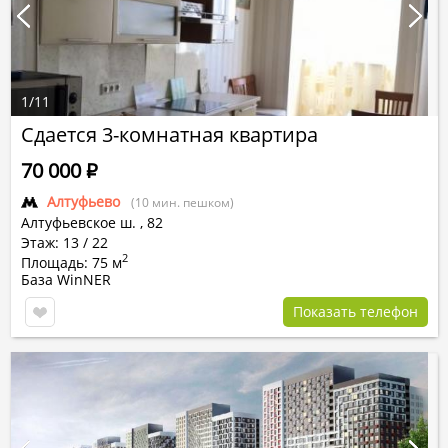
1
/
11
Сдается 3-комнатная квартира
70 000
Р
Алтуфьево
(10 мин. пешком)
Алтуфьевское ш.
,
82
Этаж: 13 / 22
2
Площадь: 75 м
База WinNER
Показать телефон