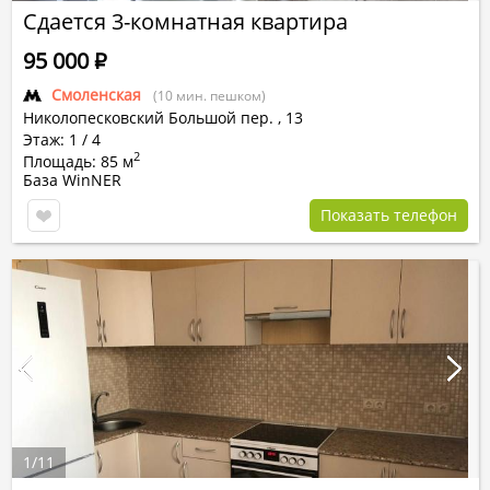
Сдается 3-комнатная квартира
95 000
Р
Смоленская
(10 мин. пешком)
Николопесковский Большой пер.
,
13
Этаж: 1 / 4
2
Площадь: 85 м
База WinNER
Показать телефон
1
/
11