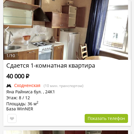
1
/
10
Сдается 1-комнатная квартира
40 000
Р
Сходненская
(10 мин. транспортом)
Яна Райниса бул.
,
24К1
Этаж: 8 / 12
2
Площадь: 36 м
База WinNER
Показать телефон