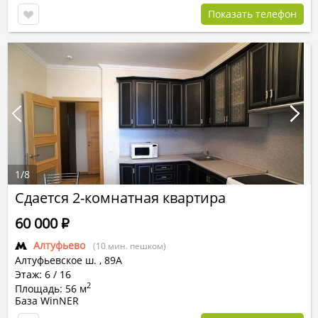
Показать телефон
1
/
8
Сдается 2-комнатная квартира
60 000
Р
Алтуфьево
(10 мин. пешком)
Алтуфьевское ш.
,
89А
Этаж: 6 / 16
2
Площадь: 56 м
База WinNER