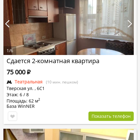
1
/
6
Сдается 2-комнатная квартира
75 000
Р
Театральная
(10 мин. пешком)
Тверская ул.
,
6С1
Этаж: 6 / 8
2
Площадь: 62 м
База WinNER
Показать телефон