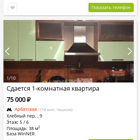
Показать телефон
1
/
10
Сдается 1-комнатная квартира
75 000
Р
Арбатская
(10 мин. пешком)
Хлебный пер.
,
9
Этаж: 5 / 6
2
Площадь: 38 м
База WinNER