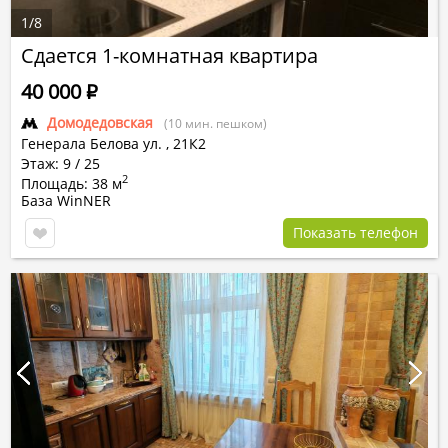
1
/
8
Сдается 1-комнатная квартира
40 000
Р
Домодедовская
(10 мин. пешком)
Генерала Белова ул.
,
21К2
Этаж: 9 / 25
2
Площадь: 38 м
База WinNER
Показать телефон