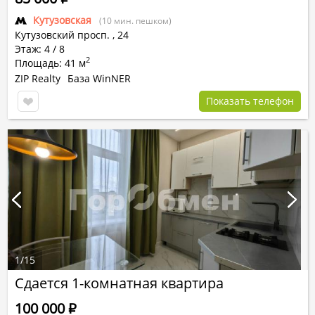
Кутузовская
(10 мин. пешком)
Кутузовский просп.
,
24
Этаж: 4 / 8
2
Площадь: 41 м
ZIP Realty
База WinNER
Показать телефон
1
/
15
Сдается 1-комнатная квартира
100 000
Р