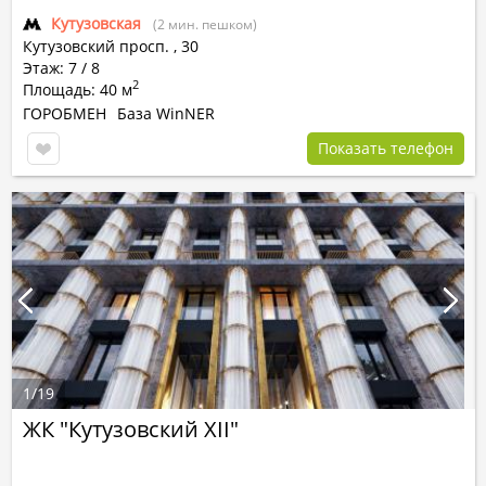
Кутузовская
(2 мин. пешком)
Кутузовский просп.
,
30
Этаж: 7 / 8
2
Площадь: 40 м
ГОРОБМЕН
База WinNER
Показать телефон
1
/
19
ЖК "Кутузовский XII"