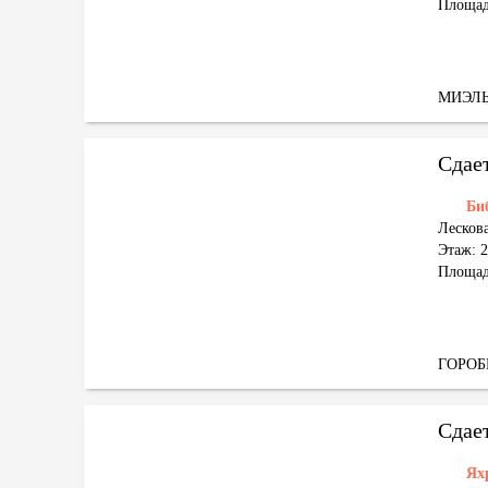
Площад
МИЭЛ
Сдае
Би
Лескова
Этаж: 2
Площад
ГОРО
Сдае
Ях