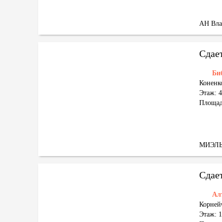
АН Вла
Сдае
Би
Коненко
Этаж: 4
Площад
МИЭЛ
Сдае
Ал
Корнейч
Этаж: 1