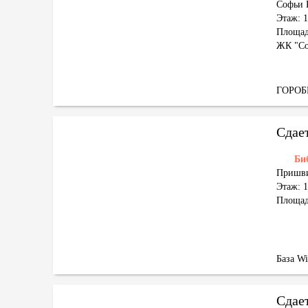
Софьи 
Этаж: 1
Площад
ЖК "Со
ГОРО
Сдае
Би
Пришви
Этаж: 1
Площад
База W
Сдае