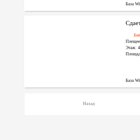
База W
Сдае
Би
Плещее
Этаж: 4
Площад
База W
Назад