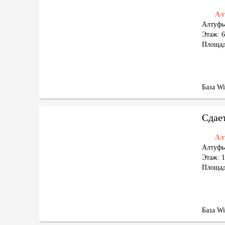
Ал
Алтуфь
Этаж: 6
Площад
База W
Сдае
Ал
Алтуфь
Этаж: 1
Площад
База W