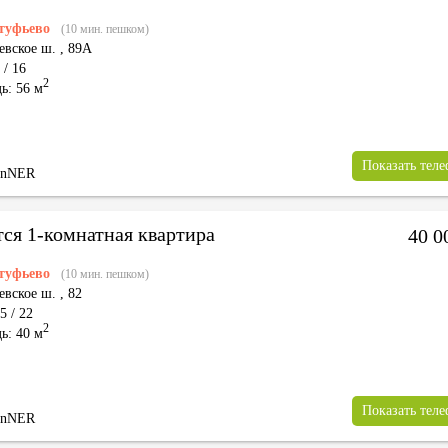
туфьево
(10 мин. пешком)
евское ш.
,
89А
 / 16
2
ь: 56 м
Показать тел
inNER
тся 1-комнатная квартира
40 0
туфьево
(10 мин. пешком)
евское ш.
,
82
5 / 22
2
ь: 40 м
Показать тел
inNER