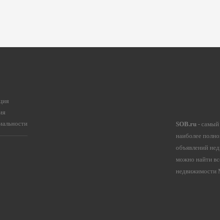
ция
ия
иальности
SOB.ru
- самый
наиболее полно
объявлений нед
можно найти вс
недвижимости М