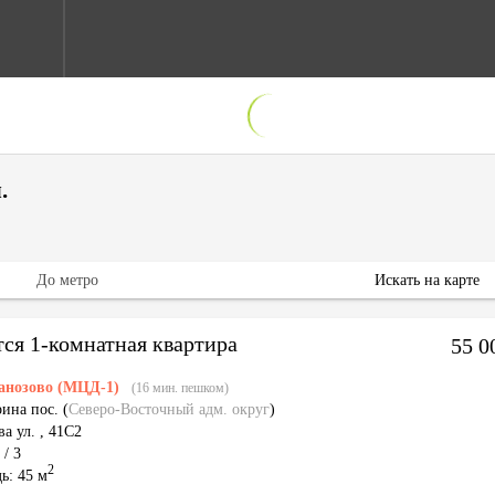
.
До метро
Искать на карте
тся 1-комнатная квартира
55 0
анозово (МЦД-1)
(16 мин. пешком)
рина пос.
(
Северо-Восточный адм. округ
)
а ул.
,
41С2
 / 3
2
ь: 45 м