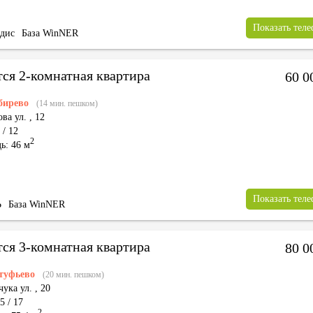
Показать тел
дис
База WinNER
тся 2-комнатная квартира
60 0
бирево
(14 мин. пешком)
ва ул.
,
12
 / 12
2
ь: 46 м
Показать тел
Ь
База WinNER
тся 3-комнатная квартира
80 0
туфьево
(20 мин. пешком)
ука ул.
,
20
5 / 17
2