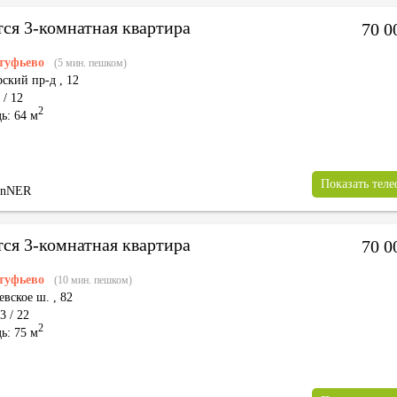
тся 3-комнатная квартира
70 0
туфьево
(5 мин. пешком)
ский пр-д
,
12
 / 12
2
ь: 64 м
Показать тел
inNER
тся 3-комнатная квартира
70 0
туфьево
(10 мин. пешком)
евское ш.
,
82
3 / 22
2
ь: 75 м