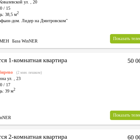
Ковалевской ул.
,
20
0 / 15
2
ь: 38,5 м
фьин-дом. Лидер на Дмитровском"
Показать тел
БМЕН
База WinNER
тся 1-комнатная квартира
50 0
бирево
(2 мин. пешком)
на ул.
,
23
0 / 17
2
ь: 39 м
Показать тел
inNER
тся 2-комнатная квартира
60 0