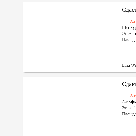
Сдае
Ал
Шенкур
Этаж: 5
Площад
База W
Сдае
Ал
Алтуфь
Этаж: 1
Площад