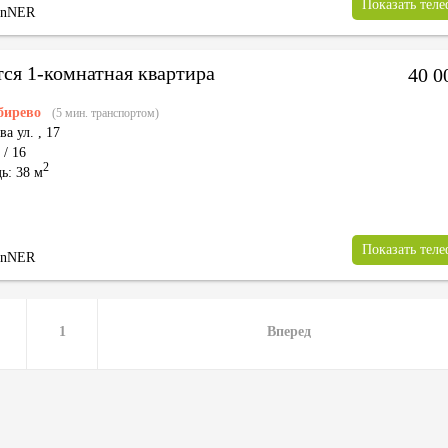
Показать тел
inNER
тся 1-комнатная квартира
40 0
бирево
(5 мин. транспортом)
ва ул.
,
17
 / 16
2
ь: 38 м
Показать тел
inNER
1
Вперед