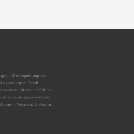
 крупный интернет-портал с
й и достоверной базой
вижимости. Именно на SOB.ru
е актуальные предложения по
осквы и Московской области.