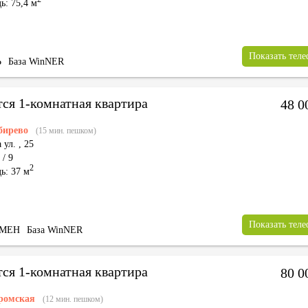
ь: 75,4 м
Показать тел
Ь
База WinNER
тся 1-комнатная квартира
48 0
бирево
(15 мин. пешком)
 ул.
,
25
 / 9
2
ь: 37 м
Показать тел
БМЕН
База WinNER
тся 1-комнатная квартира
80 0
ромская
(12 мин. пешком)