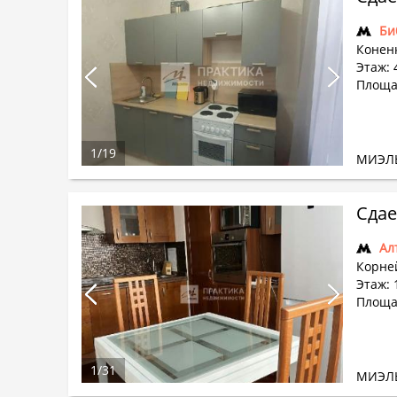
Би
Коненк
Этаж: 
Площа
1
/
19
МИЭЛ
Сдае
Ал
Корней
Этаж: 
Площад
1
/
31
МИЭЛ