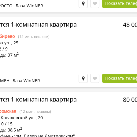
Показать теле
РОСТО
База WinNER
тся 1-комнатная квартира
48 0
бирево
(15 мин. пешком)
а ул.
,
25
 / 9
2
дь: 37 м
Показать теле
БМЕН
База WinNER
тся 1-комнатная квартира
80 0
ромская
(12 мин. пешком)
Ковалевской ул.
,
20
10 / 15
2
ь: 38,5 м
офьин-дом. Лидер на Дмитровском"