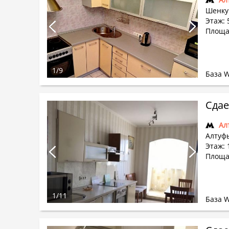
Шенку
Этаж: 
Площа
1
/
9
База 
Сдае
Ал
Алтуфь
Этаж: 
Площа
1
/
11
База 