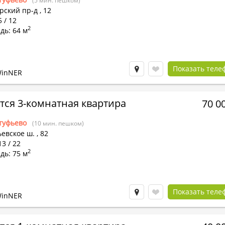
(5 мин. пешком)
рский пр-д
,
12
5 / 12
2
дь: 64 м
Показать теле
WinNER
тся 3-комнатная квартира
70 0
туфьево
(10 мин. пешком)
евское ш.
,
82
13 / 22
2
дь: 75 м
Показать теле
WinNER