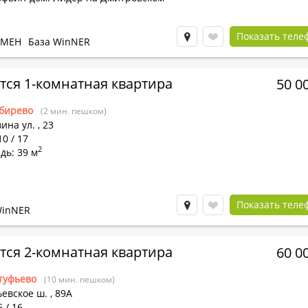
Показать теле
БМЕН
База WinNER
тся 1-комнатная квартира
50 0
бирево
(2 мин. пешком)
ина ул.
,
23
10 / 17
2
дь: 39 м
Показать теле
WinNER
тся 2-комнатная квартира
60 0
туфьево
(10 мин. пешком)
евское ш.
,
89А
6 / 16