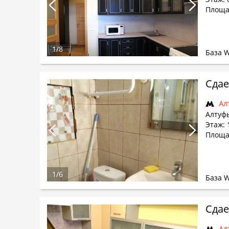
Площа
1
/
8
База 
Сдае
Ал
Алтуфь
Этаж: 
Площа
1
/
6
База 
Сдае
Ал