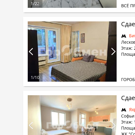
1
/
22
ВСЁ П
Сдае
Би
Лесков
Этаж: 2
Площа
1
/
10
ГОРО
Сдае
Ях
Софьи 
Этаж: 
Площад
ЖК "С