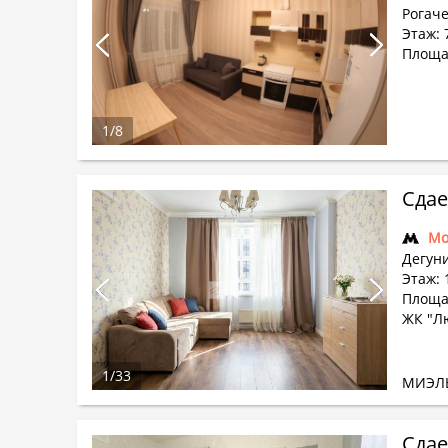
Рогаче
Этаж: 
Площа
1
/
8
Сдае
Мо
Дегуни
Этаж: 
Площад
ЖК "Л
1
/
33
МИЭЛ
Сдае