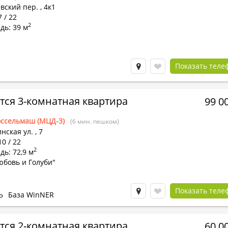
вский пер.
,
4к1
7 / 22
2
дь: 39 м
Показать теле
тся 3-комнатная квартира
99 0
ссельмаш (МЦД-3)
(6 мин. пешком)
нская ул.
,
7
10 / 22
2
ь: 72,9 м
юбовь и Голуби"
Показать теле
Ь
База WinNER
тся 2-комнатная квартира
60 0