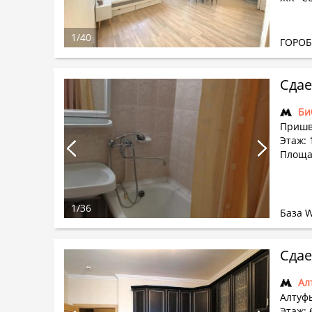
1
/
40
ГОРО
Сдае
Би
Пришв
Этаж: 
Площа
1
/
36
База 
Сдае
Ал
Алтуфь
Этаж: 