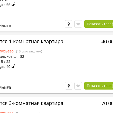
2
дь: 56 м
Показать теле
WinNER
тся 1-комнатная квартира
40 0
туфьево
(10 мин. пешком)
евское ш.
,
82
15 / 22
2
дь: 40 м
Показать теле
WinNER
тся 3-комнатная квартира
70 0
туфьево