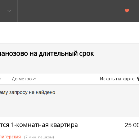
ианозово на длительный срок
До метро
Искать на карте
тся 1-комнатная квартира
25 0
лигерская
(7 мин. пешком)