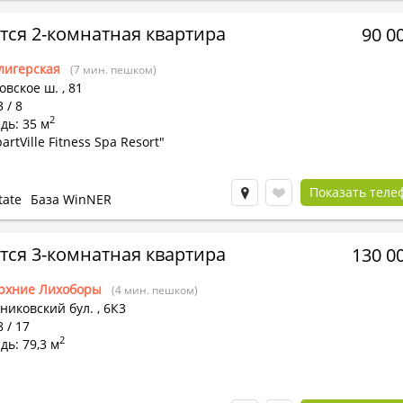
тся 2-комнатная квартира
90 0
лигерская
(7 мин. пешком)
овское ш.
,
81
 / 8
2
дь: 35 м
artVille Fitness Spa Resort"
Показать теле
tate
База WinNER
тся 3-комнатная квартира
130 0
рхние Лихоборы
(4 мин. пешком)
никовский бул.
,
6К3
8 / 17
2
ь: 79,3 м