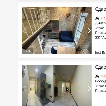
Сдае
Се
Дмитр
Этаж: 3
Площа
ЖК "Ap
1
/
26
Just Es
Сдае
Ве
Бескуд
Этаж: 
Площад