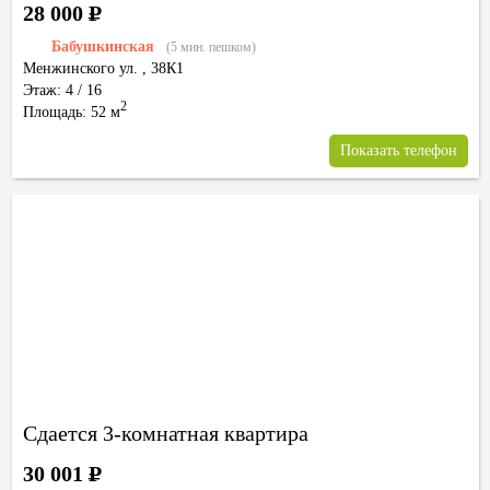
28 000
Р
Бабушкинская
(5 мин. пешком)
Менжинского ул.
,
38К1
Этаж: 4 / 16
2
Площадь: 52 м
Показать телефон
Сдается 3-комнатная квартира
30 001
Р