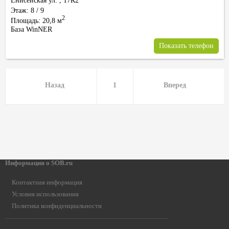
Енисейская ул.
,
17К2
Этаж: 8 / 9
2
Площадь: 20,8 м
База WinNER
Показать телефон
Назад
1
Вперед
Информация о SOB.ru
Контактная информация
Условия использования
Политика конфиденциальности