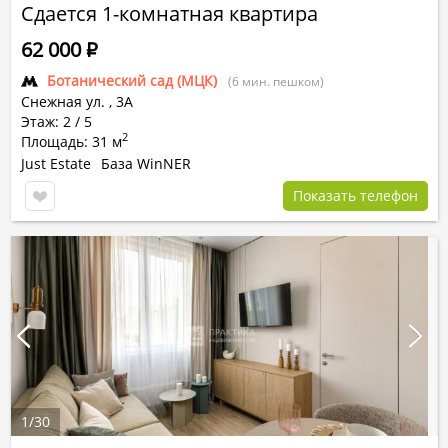
Сдается 1-комнатная квартира
62 000
Р
Ботанический сад (МЦК)
(6 мин. пешком)
Снежная ул.
,
3А
Этаж: 2 / 5
2
Площадь: 31 м
Just Estate
База WinNER
Показать телефон
1
/
30