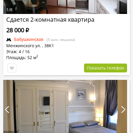
1
/
8
Сдается 2-комнатная квартира
28 000
Р
Бабушкинская
(5 мин. пешком)
Менжинского ул.
,
38К1
Этаж: 4 / 16
2
Площадь: 52 м
Показать телефон