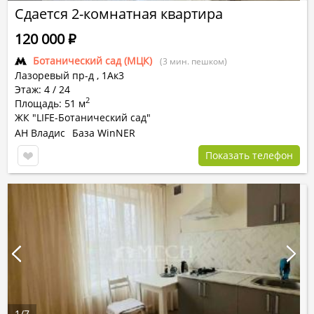
Сдается 2-комнатная квартира
120 000
Р
Ботанический сад (МЦК)
(3 мин. пешком)
Лазоревый пр-д
,
1Ак3
Этаж: 4 / 24
2
Площадь: 51 м
ЖК "LIFE-Ботанический сад"
АН Владис
База WinNER
Показать телефон
1
/
7