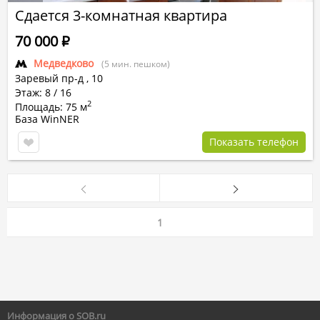
Сдается 3-комнатная квартира
70 000
Р
Медведково
(5 мин. пешком)
Заревый пр-д
,
10
Этаж: 8 / 16
2
Площадь: 75 м
База WinNER
Показать телефон
1
Информация о SOB.ru