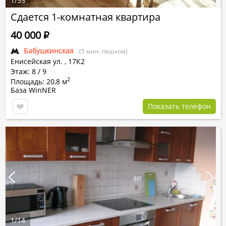
1
/
35
Сдается 1-комнатная квартира
40 000
Р
Бабушкинская
(5 мин. пешком)
Енисейская ул.
,
17К2
Этаж: 8 / 9
2
Площадь: 20,8 м
База WinNER
Показать телефон
1
/
14