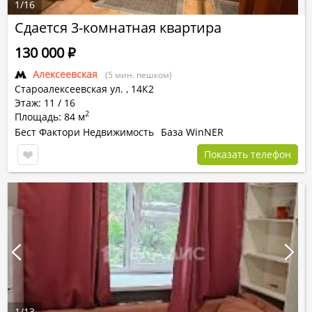
1
/
16
Сдается 3-комнатная квартира
130 000
Р
Алексеевская
(5 мин. пешком)
Староалексеевская ул.
,
14К2
Этаж: 11 / 16
2
Площадь: 84 м
Бест Фактори Недвижимость
База WinNER
Показать телефон
1
/
13