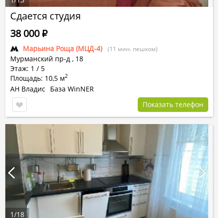
Сдается студия
38 000
Р
Марьина Роща (МЦД-4)
(11 мин. пешком)
Мурманский пр-д
,
18
Этаж: 1 / 5
2
Площадь: 10,5 м
АН Владис
База WinNER
Показать телефон
1
/
18