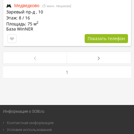
Медведково
(5 мин. пешком)
Заревый пр-д
,
10
Этаж: 8 / 16
2
Площадь: 75 м
База WinNER
Показать телефон
1
Информация о SOB.ru
Контактная информация
Условия использования