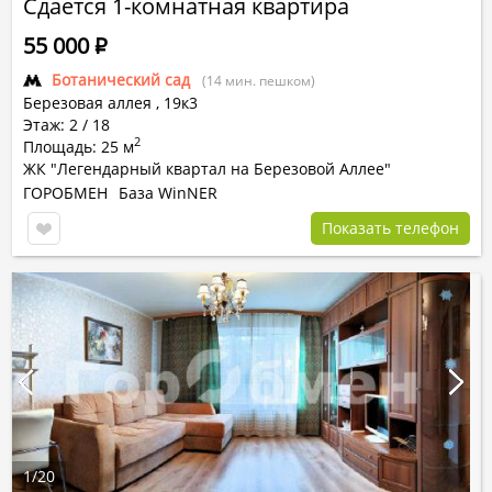
Сдается 1-комнатная квартира
55 000
Р
Ботанический сад
(14 мин. пешком)
Березовая аллея ,
19к3
Этаж: 2 / 18
2
Площадь: 25 м
ЖК "Легендарный квартал на Березовой Аллее"
ГОРОБМЕН
База WinNER
Показать телефон
1
/
20