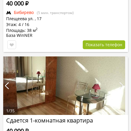
40 000
Р
Бибирево
(5 мин. транспортом)
Плещеева ул.
,
17
Этаж: 4 / 16
2
Площадь: 38 м
База WinNER
Показать телефон
1
/
35
Сдается 1-комнатная квартира
40 000
Р