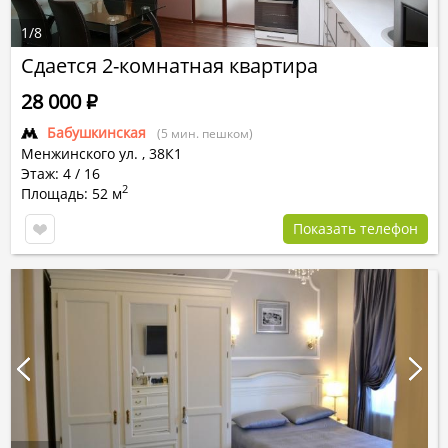
1
/
8
Сдается 2-комнатная квартира
28 000
Р
Бабушкинская
(5 мин. пешком)
Менжинского ул.
,
38К1
Этаж: 4 / 16
2
Площадь: 52 м
Показать телефон