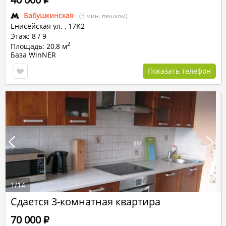
Бабушкинская
(5 мин. пешком)
Енисейская ул.
,
17К2
Этаж: 8 / 9
2
Площадь: 20,8 м
База WinNER
Показать телефон
1
/
14
Сдается 3-комнатная квартира
70 000
Р