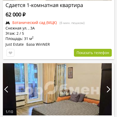
Сдается 1-комнатная квартира
62 000
Р
Ботанический сад (МЦК)
(6 мин. пешком)
Снежная ул.
,
3А
Этаж: 2 / 5
2
Площадь: 31 м
Just Estate
База WinNER
Показать телефон
1
/
10