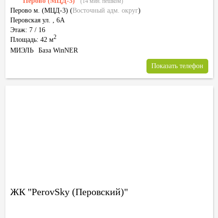
Перово (МЦД-3)
(14 мин. пешком)
Перово м. (МЦД-3)
(
Восточный адм. округ
)
Перовская ул. , 6А
Этаж: 7 / 16
2
Площадь: 42 м
МИЭЛЬ
База WinNER
Показать телефон
ЖК "PerovSky (Перовский)"