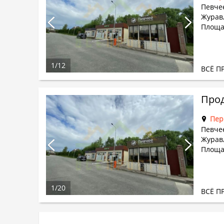
Певче
Журав
Площад
1
/
12
ВСЁ П
Прод
Пер
Певче
Журав
Площад
1
/
20
ВСЁ П