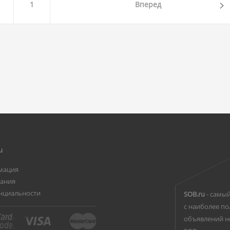
1
Вперед
u
мация
вания
нциальности
SOB.ru
- самый
с наиболее по
объявлений н