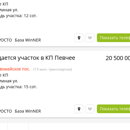
е КП
линая ул.
ь участка: 12 сот.
Показать теле
РОСТО
База WinNER
ается участок в КП Певчее
20 500 0
вомайское пос.
(13 мин. транспортом)
е КП
линая ул.
ь участка: 15 сот.
Показать теле
РОСТО
База WinNER