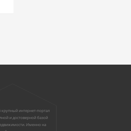
 крупный интернет-портал
лной и достоверной базой
едвижимости. Именно на