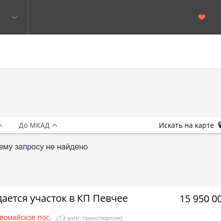
До МКАД
Искать на карте
ается участок в КП Певчее
15 950 0
вомайское пос.
(13 мин. транспортом)