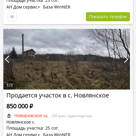
Площадь участка: 25 сот.
АН Дом сервис+
База WinNER
Показать телефон
1
/
3
Продается участок в с. Новлянское
850 000
Р
Новорижское ш.
(30 мин. транспортом)
Новлянское с.
Площадь участка: 25 сот.
АН Дом сервис+
База WinNER