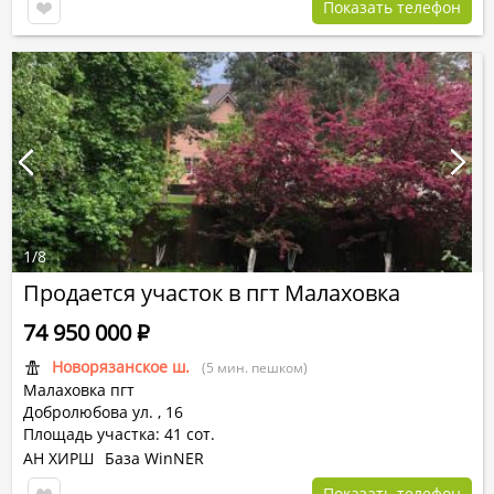
Показать телефон
1
/
8
Продается участок в пгт Малаховка
74 950 000
Р
Новорязанское ш.
(5 мин. пешком)
Малаховка пгт
Добролюбова ул.
,
16
Площадь участка: 41 сот.
АН ХИРШ
База WinNER
Показать телефон