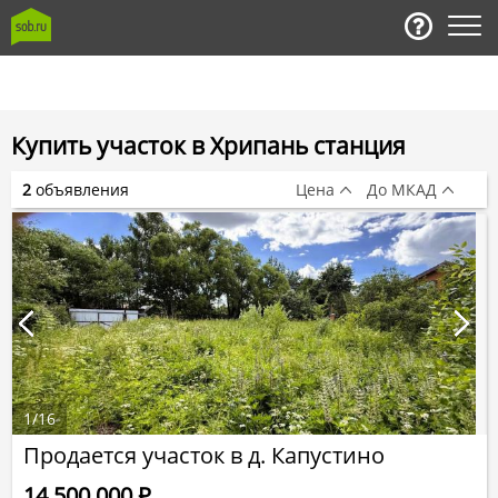
Купить участок в Хрипань станция
2
объявления
Цена
До МКАД
1
/
16
Продается участок в д. Капустино
14 500 000
Р