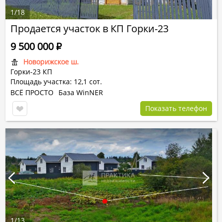
1
/
18
Продается участок в КП Горки-23
9 500 000
Р
Новорижское ш.
Горки-23 КП
Площадь участка: 12,1 сот.
ВСЁ ПРОСТО
База WinNER
Показать телефон
1
/
13