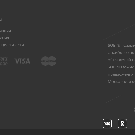
u
мация
вания
нциальности
SOB.ru
- самый
с наиболее по
объявлений н
SOB.ru можно 
предложения 
Московской о