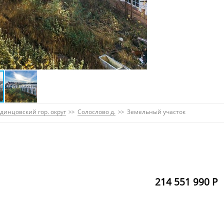
динцовский гор. округ
Солослово д.
Земельный участок
214 551 990 Р