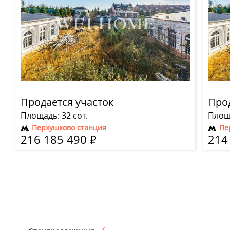
Продается участок
Прод
Площадь: 32 сот.
Площа
Перхушково станция
Пе
216 185 490
Р
214