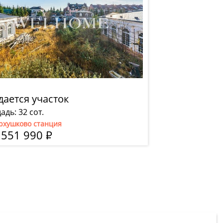
ается участок
дь: 32 сот.
рхушково станция
 551 990
Р