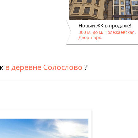
Новый ЖК в продаже!
300 м. до м. Полежаевская.
Двор-парк.
ок
в деревне Солослово
?