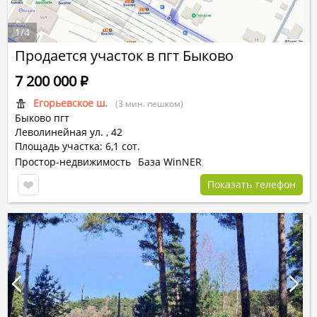
1
/
4
Продается участок в пгт Быково
7 200 000
Р
Егорьевское ш.
(3 мин. пешком)
Быково пгт
Леволинейная ул.
,
42
Площадь участка: 6,1 сот.
Простор-недвижимость
База WinNER
Показать телефон