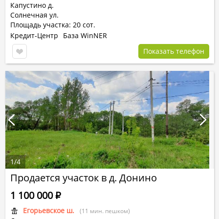
Капустино д.
Солнечная ул.
Площадь участка: 20 сот.
Кредит-Центр
База WinNER
Показать телефон
1
/
4
Продается участок в д. Донино
1 100 000
Р
Егорьевское ш.
(11 мин. пешком)