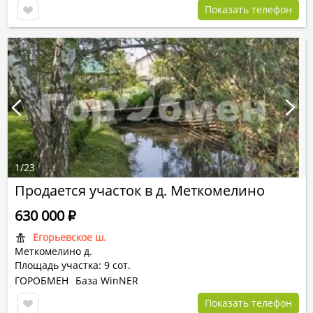
Показать телефон
1
/
23
Продается участок в д. Меткомелино
630 000
Р
Егорьевское ш.
Меткомелино д.
Площадь участка: 9 сот.
ГОРОБМЕН
База WinNER
Показать телефон