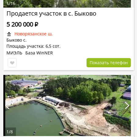
1
/
16
Продается участок в с. Быково
5 200 000
Р
Новорязанское ш.
Быково с.
Площадь участка: 6,5 сот.
МИЭЛЬ
База WinNER
Показать телефон
1
/
8