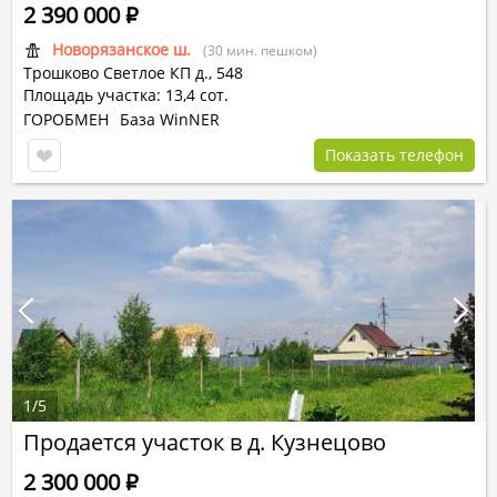
2 390 000
Р
Новорязанское ш.
(30 мин. пешком)
Трошково Светлое КП
д.,
548
Площадь участка: 13,4 сот.
ГОРОБМЕН
База WinNER
Показать телефон
1
/
5
Продается участок в д. Кузнецово
2 300 000
Р