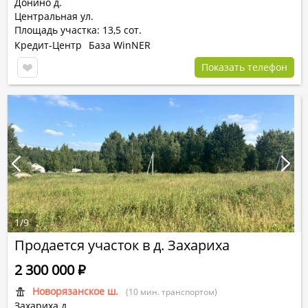
Донино д.
Центральная ул.
Площадь участка: 13,5 сот.
Кредит-Центр
База WinNER
Показать телефон
1
/
9
Продается участок в д. Захариха
2 300 000
Р
Новорязанское ш.
(10 мин. транспортом)
Захариха д.