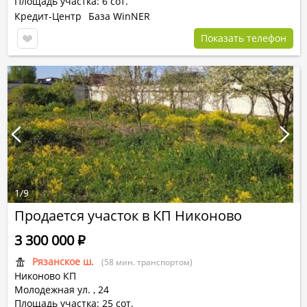
Площадь участка: 6 сот.
Кредит-Центр
База WinNER
Показать телефон
1
/
9
Продается участок в КП Никоново
3 300 000
Р
Рязанское ш.
(58 мин. транспортом)
Никоново КП
Молодежная ул.
,
24
Площадь участка: 25 сот.