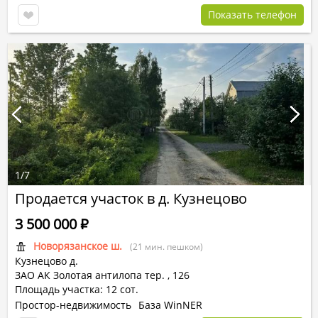
Показать телефон
1
/
7
Продается участок в д. Кузнецово
3 500 000
Р
Новорязанское ш.
(21 мин. пешком)
Кузнецово д.
ЗАО АК Золотая антилопа тер.
,
126
Площадь участка: 12 сот.
Простор-недвижимость
База WinNER