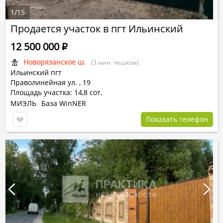
1
/
15
Продается участок в пгт Ильинский
12 500 000
Р
Новорязанское ш.
(3 мин. пешком)
Ильинский пгт
Праволинейная ул.
,
19
Площадь участка: 14,8 сот.
МИЭЛЬ
База WinNER
Показать телефон