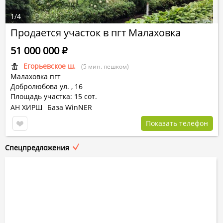
1
/
4
Продается участок в пгт Малаховка
51 000 000
Р
Егорьевское ш.
(5 мин. пешком)
Малаховка пгт
Добролюбова ул.
,
16
Площадь участка: 15 сот.
АН ХИРШ
База WinNER
Показать телефон
Спецпредложения