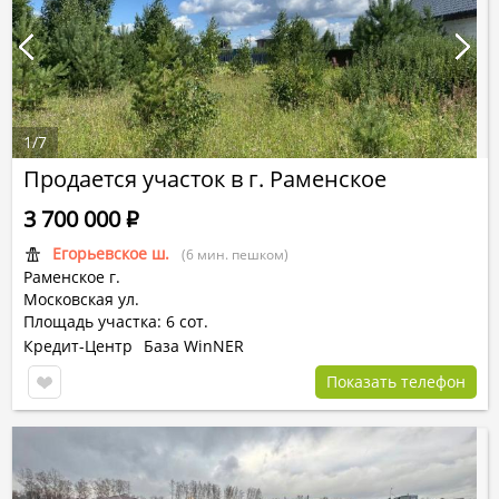
1
/
7
Продается участок в г. Раменское
3 700 000
Р
Егорьевское ш.
(6 мин. пешком)
Раменское г.
Московская ул.
Площадь участка: 6 сот.
Кредит-Центр
База WinNER
Показать телефон