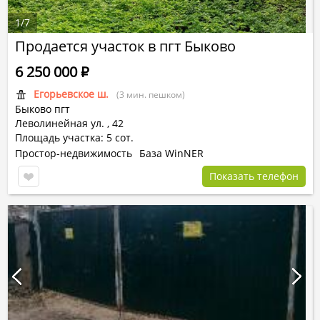
1
/
7
Продается участок в пгт Быково
6 250 000
Р
Егорьевское ш.
(3 мин. пешком)
Быково пгт
Леволинейная ул.
,
42
Площадь участка: 5 сот.
Простор-недвижимость
База WinNER
Показать телефон