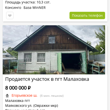
Площадь участка: 10,3 сот.
Консинго
База WinNER
Показать телефон
1
/
12
Продается участок в пгт Малаховка
8 000 000
Р
Егорьевское ш.
(6 мин. пешком)
Малаховка пгт
Маяковского ул. (Овражки мкр)