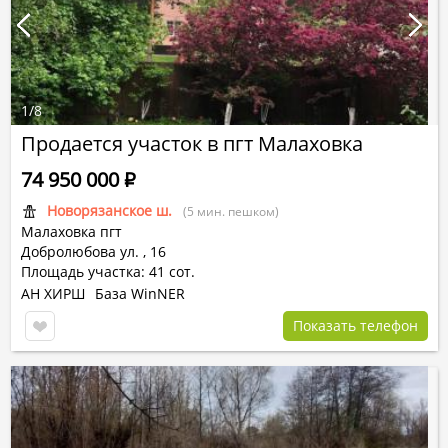
1
/
8
Продается участок в пгт Малаховка
74 950 000
Р
Новорязанское ш.
(5 мин. пешком)
Малаховка пгт
Добролюбова ул.
,
16
Площадь участка: 41 сот.
АН ХИРШ
База WinNER
Показать телефон