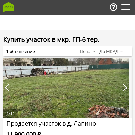
Купить участок в мкр. ГП-6 тер.
1
объявление
Цена
До МКАД
1
/
11
Продается участок в д. Лапино
11 900 000
Р