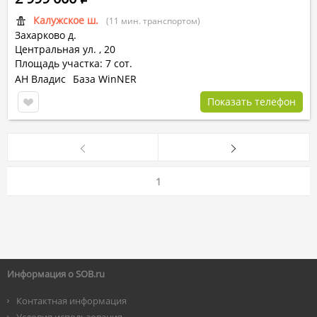
Калужское ш.
(11 мин. транспортом)
Захарково д.
Центральная ул.
,
20
Площадь участка: 7 сот.
АН Владис
База WinNER
Показать телефон
1
Информация о SOB.ru
Контактная информация