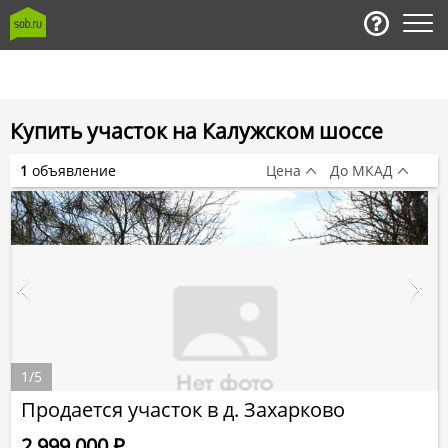
Купить участок на Калужском шоссе
1
объявление
Цена
До МКАД
1
/
5
Продается участок в д. Захарково
2 999 000
Р