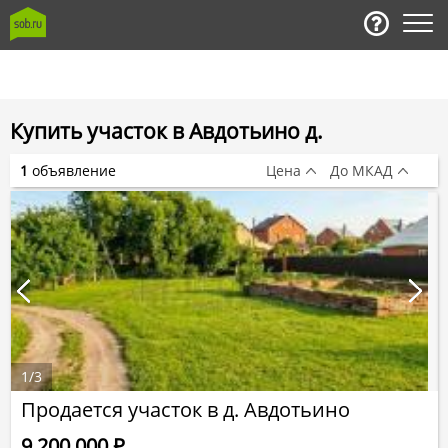
Купить участок в Авдотьино д.
1
объявление
Цена
До МКАД
1
/
3
Продается участок в д. Авдотьино
9 200 000
Р