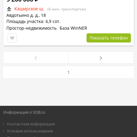
Каширское ш.
(6 мин. транспортом)
Авдотьино д.
д.,
18
Площадь участка: 6,9 сот.
Простор-недвижимость
База WinNER
Показать телефон
1
Информация о SOB.ru
Контактная информация
Условия использования