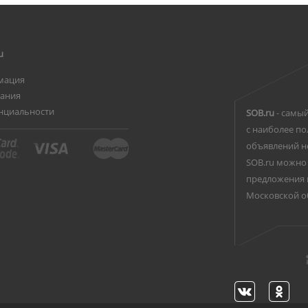
u
мация
вания
нциальности
SOB.ru
- самый
с наиболее по
объявлений н
SOB.ru можно 
предложения 
Московской о