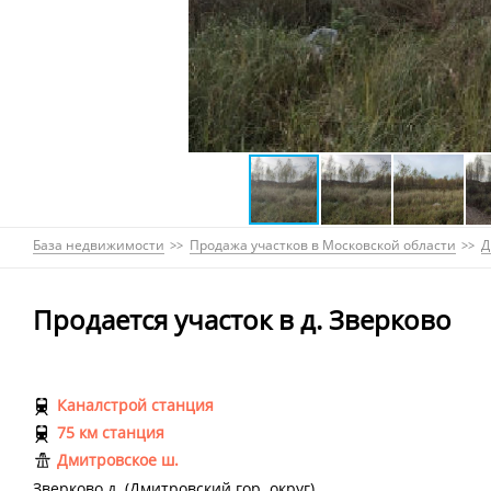
База недвижимости
Продажа участков в Московской области
Д
Продается участок в д. Зверково
Каналстрой станция
75 км станция
Дмитровское ш.
Зверково д.
(
Дмитровский гор. округ
)