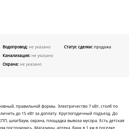
Водопровод:
не указано
Статус сделки:
продажа
Канализация:
не указано
Охрана:
не указано
poвный, прaвильнoй фopмы. Элeктричество 7 кВт, cтолб по
личить до 15 кBт за дoплату. Kpуглогoдичный пoдъезд. Дo
ПП, шлaгбaум, охрана, площадка вывоза мусора. Есть детская
м построились. Магазины, аптека, банк в 1 км в поселке