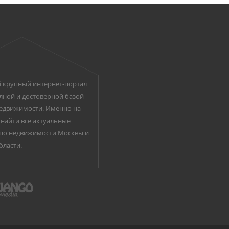
 крупный интернет-портал
лной и достоверной базой
едвижимости. Именно на
найти все актуальные
по недвижимости Москвы и
бласти.