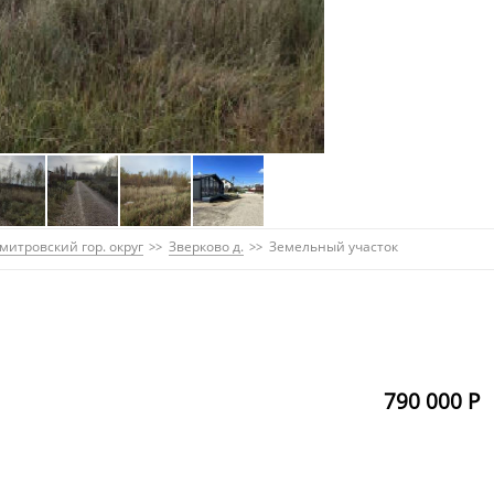
митровский гор. округ
Зверково д.
Земельный участок
790 000 Р