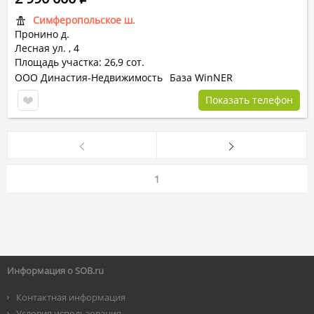
Симферопольское ш.
Пронино д.
Лесная ул.
,
4
Площадь участка: 26,9 сот.
ООО Династия-Недвижимость
База WinNER
Показать телефон
1
Информация о SOB.ru
Контактная информация
Условия использования