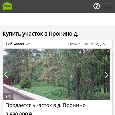
Купить участок в Пронино д.
1
объявление
Цена
До МКАД
1
/
5
Продается участок в д. Пронино
2 990 000
Р