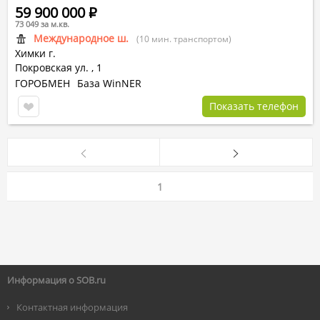
59 900 000
Р
73 049 за м.кв.
Международное ш.
(10 мин. транспортом)
Химки г.
Покровская ул.
,
1
ГОРОБМЕН
База WinNER
Показать телефон
1
Информация о SOB.ru
Контактная информация