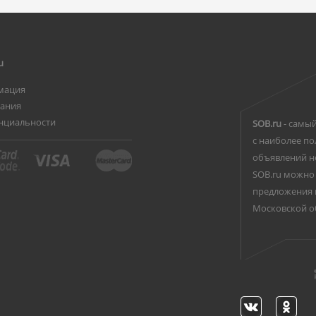
u
мация
вания
нциальности
SOB.ru
- самый
с наиболее по
объявлений н
SOB.ru можно 
предложения 
Московской о