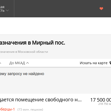
кая
сть
азначения в Мирный пос.
значения в Московской области
До МКАД
Искать на карте
Продается помещение свободного назначения
17 500 0
218 750 з
берцы-1
(15 мин. пешком)