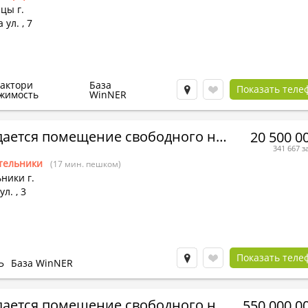
цы г.
 ул.
,
7
Фактори
База
Показать теле
жимость
WinNER
Продается помещение свободного назначения
20 500 0
341 667 з
тельники
(17 мин. пешком)
ники г.
ул.
,
3
Показать теле
Ь
База WinNER
Продается помещение свободного назначения
550 000 0