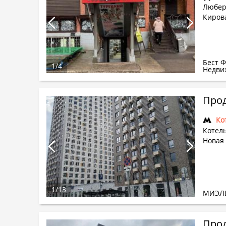
Любер
Кирова
Бест 
1
/
4
Недви
Ко
Котель
Новая 
1
/
13
МИЭЛ