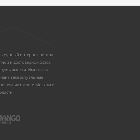
 крупный интернет-портал
лной и достоверной базой
едвижимости. Именно на
найти все актуальные
по недвижимости Москвы и
бласти.