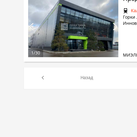
Ка
Горки
Иннов
1
/
30
МИЭЛ
Назад