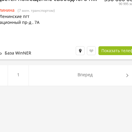
90 995 з
линина
(7 мин. транспортом)
 Ленинские пгт
ационный пр-д
,
7А
Показать теле
Ь
База WinNER
1
Вперед