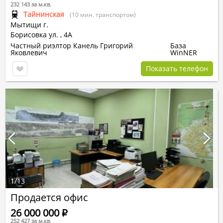
232 143 за м.кв.
Тайнинская
(10 мин. транспортом)
Мытищи г.
Борисовка ул.
,
4А
Частный риэлтор Канель Григорий
База
Яковлевич
WinNER
Показать телефон
1
/
13
Продается офис
26 000 000
Р
252 427 за м.кв.