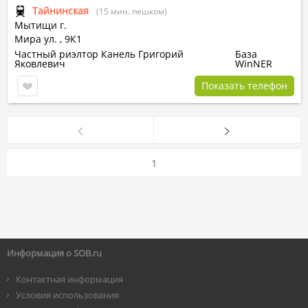
Тайнинская
(15 мин. пешком)
Мытищи г.
Мира ул.
,
9К1
Частный риэлтор Канель Григорий
База
Яковлевич
WinNER
Показать телефон
1
Информация о SOB.ru
Контактная информация
Условия использования