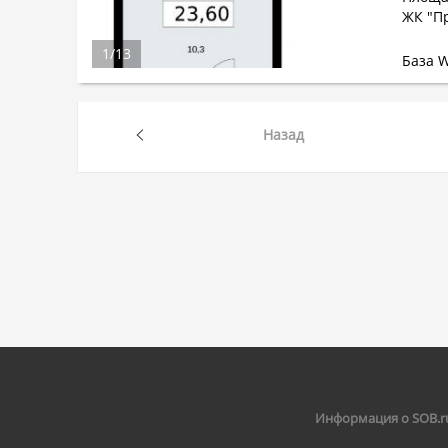
ЖК "П
1
/
13
База 
Назад
Информация о SOB.r