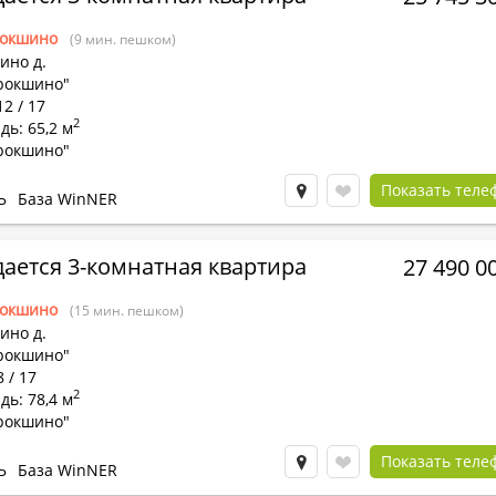
окшино
(9 мин. пешком)
ино д.
рокшино"
12 / 17
2
ь: 65,2 м
рокшино"
Показать теле
Ь
База WinNER
ается 3-комнатная квартира
27 490 0
окшино
(15 мин. пешком)
ино д.
рокшино"
8 / 17
2
ь: 78,4 м
рокшино"
Показать теле
Ь
База WinNER