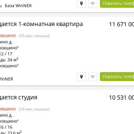
Показать теле
Ь
База WinNER
ается 1-комнатная квартира
11 671 0
окшино
(10 мин. пешком)
ино д.
рокшино"
12 / 17
2
дь: 34 м
рокшино"
Показать теле
WinNER
ается студия
10 531 0
окшино
(10 мин. пешком)
ино д.
рокшино"
16 / 16
2
ь: 23,6 м