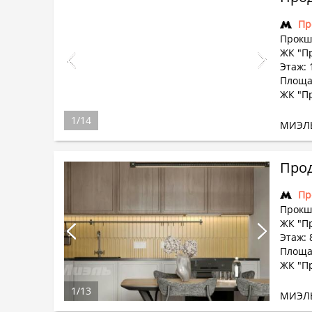
Пр
Прокш
ЖК "П
Этаж: 
Площад
ЖК "П
1
/
14
МИЭЛ
Прод
Пр
Прокш
ЖК "П
Этаж: 
Площад
ЖК "П
1
/
13
МИЭЛ