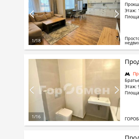
Прокш
Этаж: 
Площа
Прост
1
/
18
недви
Прод
Пр
Братье
Этаж: 
Площа
1
/
16
ГОРО
Прод