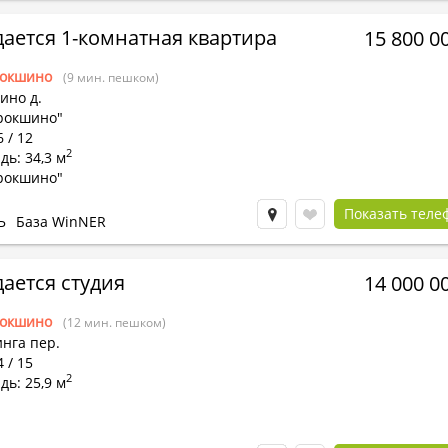
ается 1-комнатная квартира
15 800 0
окшино
(9 мин. пешком)
ино д.
рокшино"
6 / 12
2
ь: 34,3 м
рокшино"
Показать теле
Ь
База WinNER
ается студия
14 000 0
окшино
(12 мин. пешком)
нга пер.
4 / 15
2
ь: 25,9 м