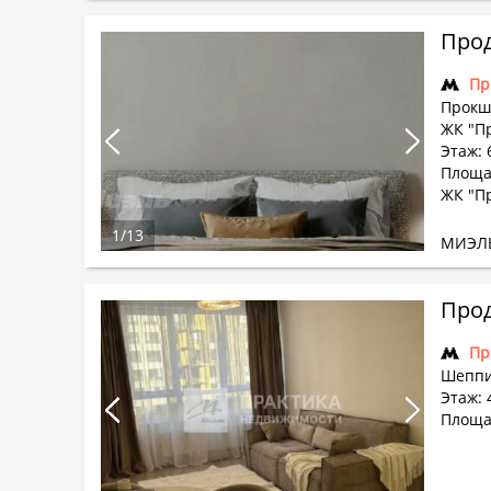
Прод
Пр
Прокш
ЖК "П
Этаж: 
Площад
ЖК "П
1
/
13
МИЭЛ
Прод
Пр
Шеппи
Этаж: 
Площад