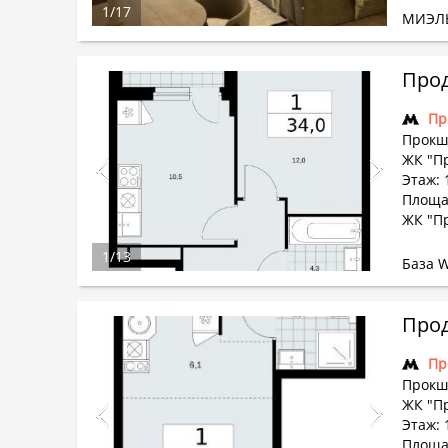
1
/
17
МИЭЛ
Прод
Пр
Прокш
ЖК "П
Этаж: 
Площа
ЖК "П
1
/
13
База 
Прод
Пр
Прокш
ЖК "П
Этаж: 
Площад