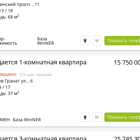
инский просп.
,
11
13 / 18
2
дь: 68 м
ор-
База
Показать теле
жимость
WinNER
ается 1-комнатная квартира
15 750 0
окшино
(15 мин. пешком)
в Гранат ул.
,
6
9 / 17
2
дь: 37 м
Показать теле
БМЕН
База WinNER
ается 3-комнатная квартира
25 745 3