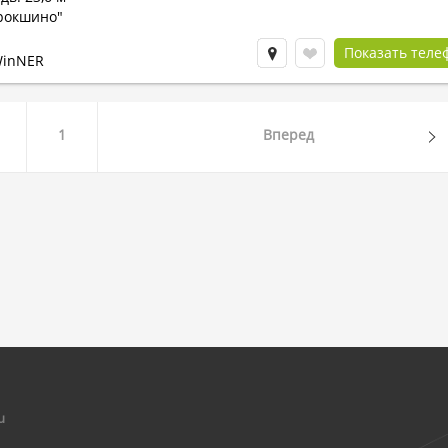
рокшино"
Показать теле
WinNER
1
Вперед
u