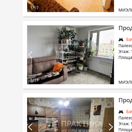
1
/
17
МИЭЛ
Прод
Ба
Палехс
Этаж: 
Площад
1
/
31
МИЭЛ
Прод
Ба
Палехс
Этаж: 
Площа