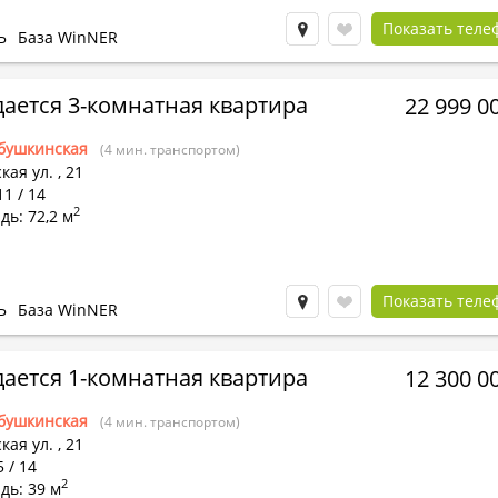
Показать теле
Ь
База WinNER
ается 3-комнатная квартира
22 999 0
бушкинская
(4 мин. транспортом)
кая ул.
,
21
11 / 14
2
ь: 72,2 м
Показать теле
Ь
База WinNER
ается 1-комнатная квартира
12 300 0
бушкинская
(4 мин. транспортом)
кая ул.
,
21
5 / 14
2
дь: 39 м