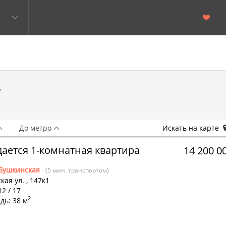
.
До метро
Искать на карте
ается 1-комнатная квартира
14 200 0
бушкинская
(5 мин. транспортом)
кая ул.
,
147к1
12 / 17
2
дь: 38 м