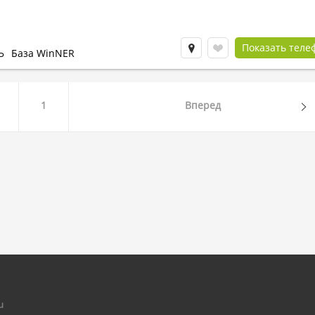
Показать теле
Ь
База WinNER
1
Вперед
u