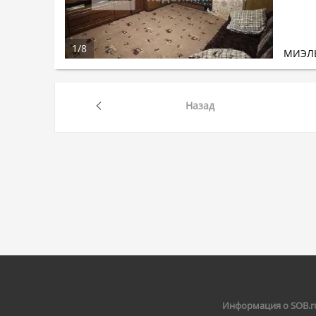
1
/
8
МИЭЛ
Назад
Информация о SOB.r