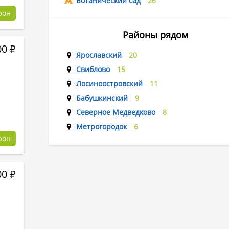
Ботанический сад
26
фон
Районы рядом
00
Р
Ярославский
20
Свиблово
15
Лосиноостровский
11
Бабушкинский
9
Северное Медведково
8
Метрогородок
6
фон
00
Р