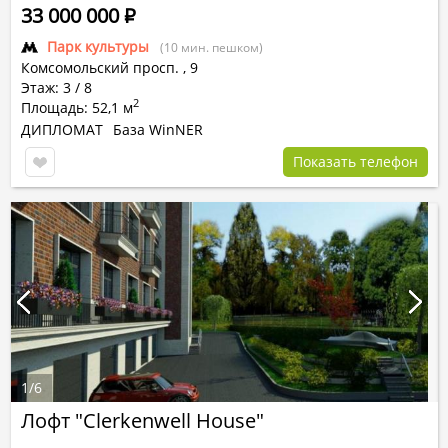
33 000 000
Р
Парк культуры
(10 мин. пешком)
Комсомольский просп.
,
9
Этаж: 3 / 8
2
Площадь: 52,1 м
ДИПЛОМАТ
База WinNER
Показать телефон
1
/
6
Лофт "Clerkenwell House"