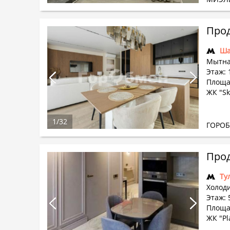
Прод
Ша
Мытна
Этаж: 
Площа
ЖК "Sk
1
/
32
ГОРО
Прод
Ту
Холод
Этаж: 
Площад
ЖК "Pl