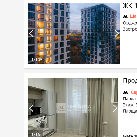
Ша
Орджо
Застр
1
/
105
Прод
Се
Павла 
Этаж: 
Площа
1
/
16
МИЭЛ