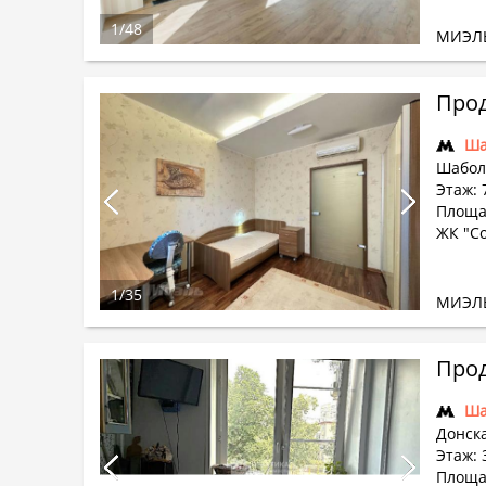
1
/
48
МИЭЛ
Прод
Ша
Шабол
Этаж: 
Площа
ЖК "Со
1
/
35
МИЭЛ
Прод
Ша
Донска
Этаж: 3
Площа