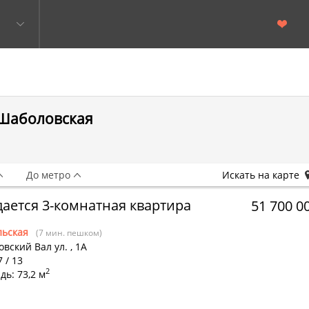
 Шаболовская
До метро
Искать на карте
ается 3-комнатная квартира
51 700 0
льская
(7 мин. пешком)
вский Вал ул.
,
1А
7 / 13
2
ь: 73,2 м