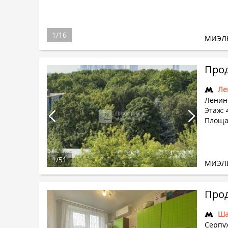
1
/
16
МИЭЛ
Прод
Ле
Ленин
Этаж: 4
Площад
1
/
51
МИЭЛ
Прод
Ша
Серпух