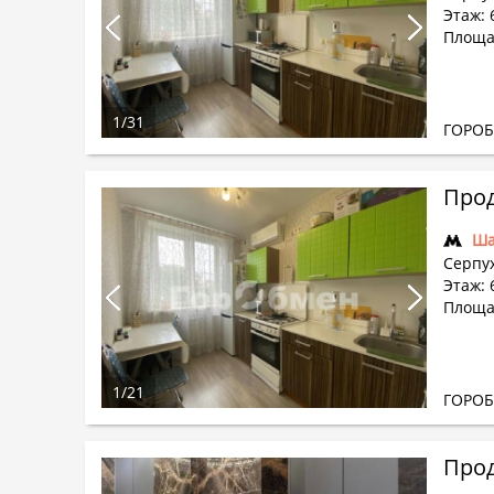
Этаж: 6
Площад
1
/
31
ГОРО
Прод
Ша
Серпух
Этаж: 6
Площад
1
/
21
ГОРО
Прод