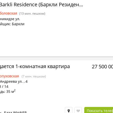
ЖК "Barkli Residence (Баркли Резиденс)"
боловская
(13 мин. пешком)
никидзе ул.
ойщик: Баркли
ается 1-комнатная квартира
27 500 0
рпуховская
(7 мин. пешком)
Андреева ул.
,
4
3 / 14
2
дь: 35 м
Показать теле
Ь
База WinNER