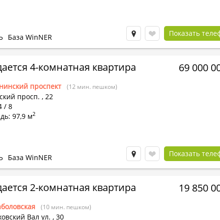
Показать теле
Ь
База WinNER
ается 4-комнатная квартира
69 000 0
нинский проспект
(12 мин. пешком)
ский просп.
,
22
 / 8
2
ь: 97,9 м
Показать теле
Ь
База WinNER
ается 2-комнатная квартира
19 850 0
боловская
(10 мин. пешком)
овский Вал ул.
,
30