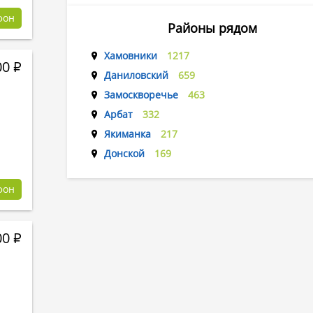
фон
Районы рядом
Хамовники
1217
00
Р
Даниловский
659
Замоскворечье
463
Арбат
332
Якиманка
217
Донской
169
фон
00
Р