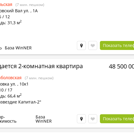
льская
(7 мин. пешком)
вский Вал ул.
,
1А
6 / 12
2
ь: 31,3 м
Показать теле
Ь
База WinNER
ается 2-комнатная квартира
48 500 0
боловская
(7 мин. пешком)
овка ул.
,
10к1
10 / 17
2
ь: 66,4 м
звездие Капитал-2"
ор-
База
Показать теле
жимость
WinNER