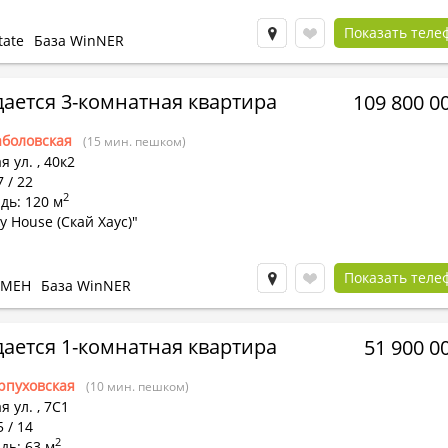
Показать теле
tate
База WinNER
ается 3-комнатная квартира
109 800 0
боловская
(15 мин. пешком)
я ул.
,
40к2
7 / 22
2
дь: 120 м
y House (Скай Хаус)"
Показать теле
БМЕН
База WinNER
ается 1-комнатная квартира
51 900 0
рпуховская
(10 мин. пешком)
я ул.
,
7С1
5 / 14
2
дь: 63 м