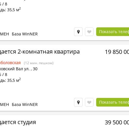
 / 8
2
ь: 35,5 м
Показать теле
БМЕН
База WinNER
ается 2-комнатная квартира
19 850 0
боловская
(12 мин. пешком)
овский Вал ул.
,
30
 / 8
2
ь: 35,5 м
Показать теле
БМЕН
База WinNER
ается студия
39 500 0