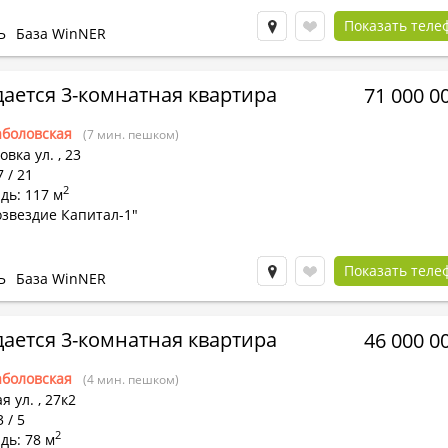
Показать теле
Ь
База WinNER
ается 3-комнатная квартира
71 000 0
боловская
(7 мин. пешком)
овка ул.
,
23
7 / 21
2
дь: 117 м
звездие Капитал-1"
Показать теле
Ь
База WinNER
ается 3-комнатная квартира
46 000 0
боловская
(4 мин. пешком)
я ул.
,
27к2
 / 5
2
дь: 78 м