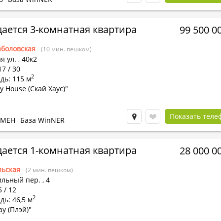
ается 3-комнатная квартира
99 500 0
боловская
(10 мин. пешком)
я ул.
,
40к2
17 / 30
2
дь: 115 м
y House (Скай Хаус)"
Показать теле
БМЕН
База WinNER
ается 1-комнатная квартира
28 000 0
льская
(2 мин. пешком)
ильный пер.
,
4
5 / 12
2
ь: 46,5 м
ay (Плэй)"