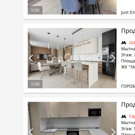
1
/
30
Just Es
Прод
Ша
Мытна
Этаж: 
Площа
ЖК "Sk
1
/
28
ГОРО
Прод
Се
Мытна
Этаж: 
Площа