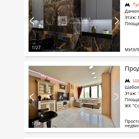
Ту
Данило
Этаж: 
Площад
1
/
27
МИЭЛ
Прод
Ша
Шабол
Этаж: 
Площад
ЖК "Со
Прост
1
/
34
недви