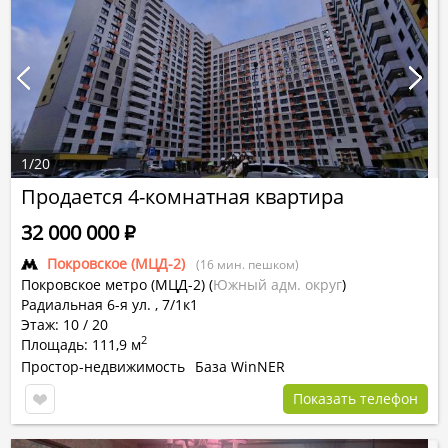
1
/
20
Продается 4-комнатная квартира
32 000 000
Р
Покровское (МЦД-2)
(16 мин. пешком)
Покровское метро (МЦД-2)
(
Южный адм. округ
)
Радиальная 6-я ул. , 7/1к1
Этаж: 10 / 20
2
Площадь: 111,9 м
Простор-недвижимость
База WinNER
Показать телефон