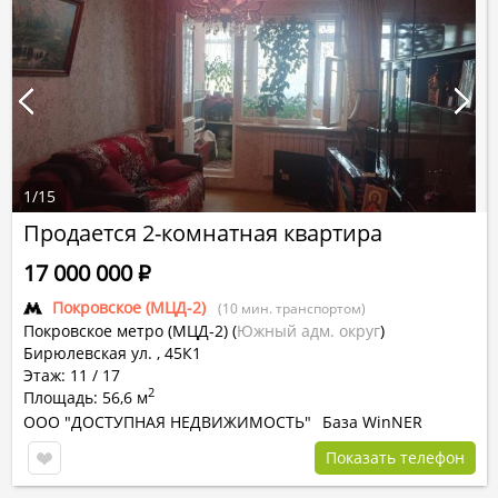
1
/
15
Продается 2-комнатная квартира
17 000 000
Р
Покровское (МЦД-2)
(10 мин. транспортом)
Покровское метро (МЦД-2)
(
Южный адм. округ
)
Бирюлевская ул. , 45К1
Этаж: 11 / 17
2
Площадь: 56,6 м
ООО "ДОСТУПНАЯ НЕДВИЖИМОСТЬ"
База WinNER
Показать телефон