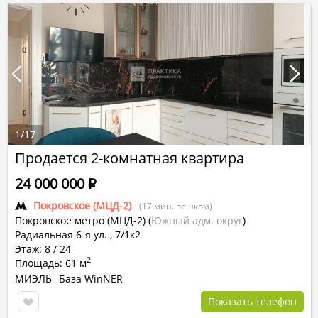
1
/
17
Продается 2-комнатная квартира
24 000 000
Р
Покровское (МЦД-2)
(17 мин. пешком)
Покровское метро (МЦД-2)
(
Южный адм. округ
)
Радиальная 6-я ул. , 7/1к2
Этаж: 8 / 24
2
Площадь: 61 м
МИЭЛЬ
База WinNER
Показать телефон