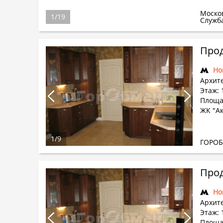
Моско
1
/
19
Служб
Прод
Но
Архите
Этаж: 
Площа
ЖК "А
1
/
9
ГОРО
Прод
Но
Архите
Этаж: 
Площа