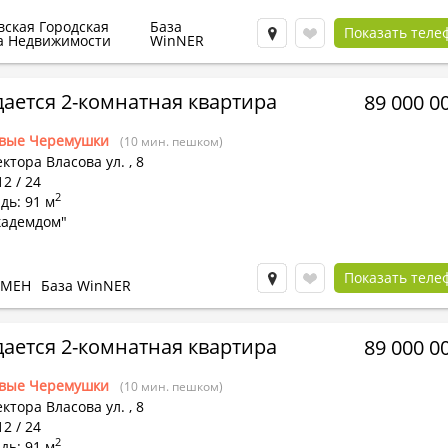
вская Городская
База
Показать теле
а Недвижимости
WinNER
ается 2-комнатная квартира
89 000 0
вые Черемушки
(10 мин. пешком)
ктора Власова ул.
,
8
12 / 24
2
дь: 91 м
кадемдом"
Показать теле
БМЕН
База WinNER
ается 2-комнатная квартира
89 000 0
вые Черемушки
(10 мин. пешком)
ктора Власова ул.
,
8
12 / 24
2
дь: 91 м