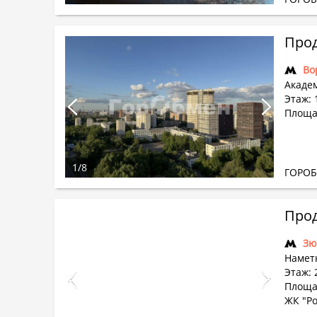
Прод
Во
Академ
Этаж: 
Площад
1
/
8
ГОРО
Прод
Зю
Наметк
Этаж: 
Площад
ЖК "Р