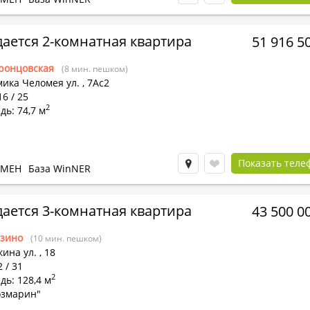
ается 2-комнатная квартира
51 916 5
ронцовская
(8 мин. пешком)
ика Челомея ул.
,
7Ас2
16 / 25
2
ь: 74,7 м
Показать теле
БМЕН
База WinNER
ается 3-комнатная квартира
43 500 0
зино
(10 мин. пешком)
ина ул.
,
18
2 / 31
2
ь: 128,4 м
озмарин"