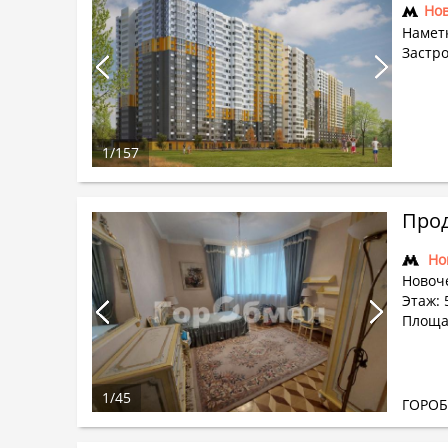
Но
Наметк
Застр
1
/
157
Прод
Но
Новоч
Этаж: 
Площад
1
/
45
ГОРО