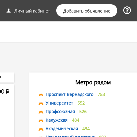
Добавить объявление
Личный кабинет
Метро рядом
00
Р
Проспект Вернадского
753
Университет
552
Профсоюзная
526
Калужская
484
Академическая
434