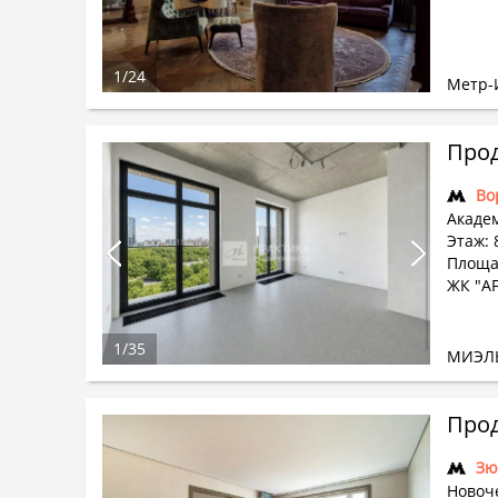
1
/
24
Метр-
Прод
Во
Академ
Этаж: 
Площад
ЖК "AF
1
/
35
МИЭЛ
Прод
Зю
Новоч