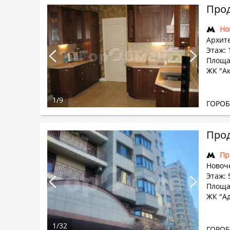
Прод
Но
Архите
Этаж: 
Площа
ЖК "А
1
/
9
ГОРО
Прод
Пр
Новоч
Этаж: 
Площа
ЖК "А
1
/
32
ГОРО