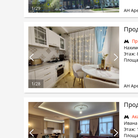
1
/
29
АН Ар
Прод
Пр
Нахим
Этаж: 8
Площа
1
/
28
АН Ар
Прод
Ак
Ивана
Этаж: 
Площа