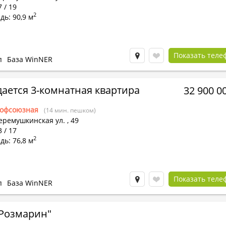
7 / 19
2
ь: 90,9 м
Показать теле
п
База WinNER
ается 3-комнатная квартира
32 900 0
офсоюзная
(14 мин. пешком)
еремушкинская ул.
,
49
3 / 17
2
ь: 76,8 м
Показать теле
п
База WinNER
Розмарин"