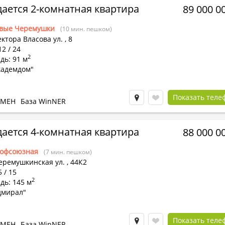
ается 2-комнатная квартира
89 000 0
вые Черемушки
(10 мин. пешком)
ктора Власова ул.
,
8
12 / 24
2
дь: 91 м
кадемдом"
Показать теле
БМЕН
База WinNER
ается 4-комнатная квартира
88 000 0
офсоюзная
(7 мин. пешком)
еремушкинская ул.
,
44К2
5 / 15
2
дь: 145 м
дмирал"
Показать теле
БМЕН
База WinNER