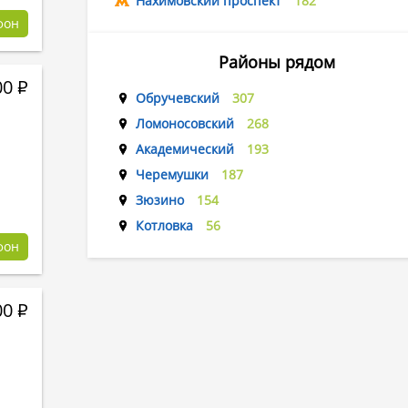
Нахимовский проспект
182
фон
Районы рядом
00
Р
Обручевский
307
Ломоносовский
268
Академический
193
Черемушки
187
Зюзино
154
Котловка
56
фон
00
Р