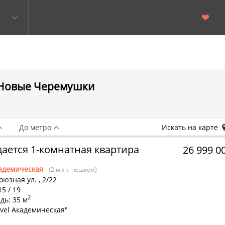
 Новые Черемушки
До метро
Искать на карте
ается 1-комнатная квартира
26 999 0
адемическая
(2 мин. пешком)
оюзная ул.
,
2/22
15 / 19
2
дь: 35 м
vel Академическая"