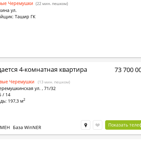
вые Черемушки
(22 мин. пешком)
ина ул.
ойщик: Ташир ГК
ается 4-комнатная квартира
73 700 0
вые Черемушки
(13 мин. пешком)
еремушкинская ул.
,
71/32
5 / 14
2
ь: 197,3 м
Показать теле
БМЕН
База WinNER