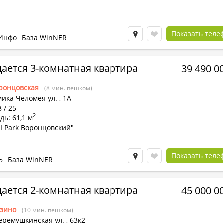
Показать теле
Инфо
База WinNER
ается 3-комнатная квартира
39 490 0
ронцовская
(8 мин. пешком)
ика Челомея ул.
,
1А
8 / 25
2
ь: 61,1 м
I Park Воронцовский"
Показать теле
Ь
База WinNER
ается 2-комнатная квартира
45 000 0
зино
(10 мин. пешком)
еремушкинская ул.
,
63к2