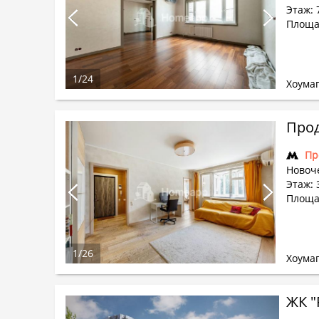
Этаж: 
Площад
1
/
24
Хоума
Прод
Пр
Новоч
Этаж: 
Площад
1
/
26
Хоума
ЖК "