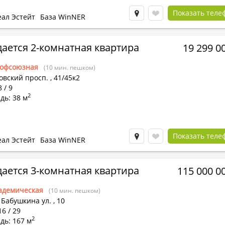
Показать теле
еал Эстейт
База WinNER
ается 2-комнатная квартира
19 299 0
офсоюзная
(10 мин. пешком)
овский просп.
,
41/45к2
 / 9
2
дь: 38 м
Показать теле
еал Эстейт
База WinNER
ается 3-комнатная квартира
115 000 0
адемическая
(10 мин. пешком)
 Бабушкина ул.
,
10
16 / 29
2
дь: 167 м