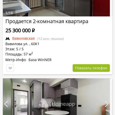
1
/
18
Продается 2-комнатная квартира
25 300 000
Р
Вавиловская
(12 мин. пешком)
Вавилова ул.
,
60К1
Этаж: 5 / 5
2
Площадь: 57 м
Метр-Инфо
База WinNER
Показать телефон