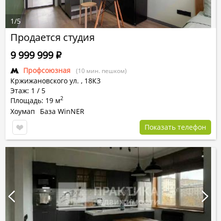
1
/
5
Продается студия
9 999 999
Р
Профсоюзная
(10 мин. пешком)
Кржижановского ул.
,
18К3
Этаж: 1 / 5
2
Площадь: 19 м
Хоумап
База WinNER
Показать телефон