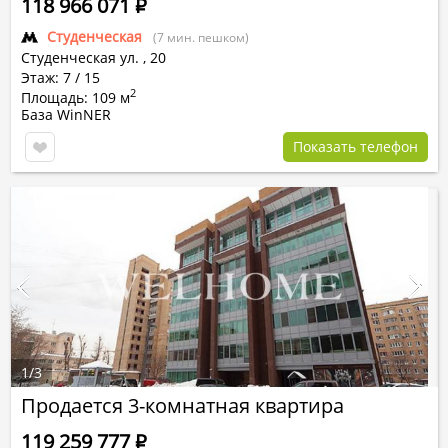
118 966 071
Р
Студенческая
(7 мин. пешком)
Студенческая ул.
,
20
Этаж: 7 / 15
2
Площадь: 109 м
База WinNER
Показать телефон
1
/
3
Продается 3-комнатная квартира
119 259 777
Р