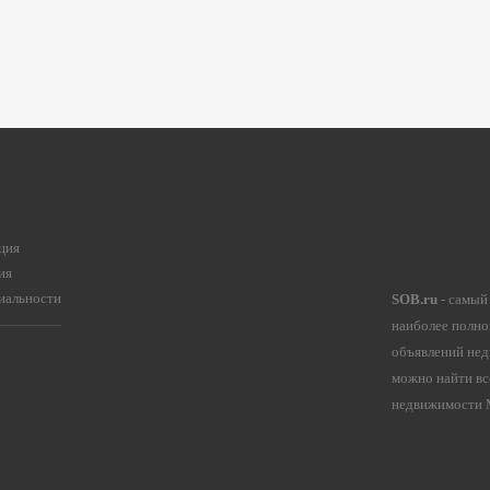
ция
ия
иальности
SOB.ru
- самый
наиболее полно
объявлений нед
можно найти вс
недвижимости М