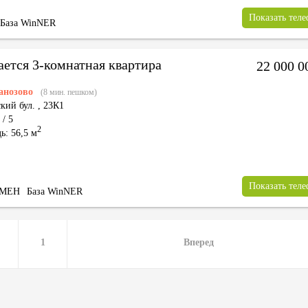
Показать тел
База WinNER
ается 3-комнатная квартира
22 000 
анозово
(8 мин. пешком)
кий бул.
,
23К1
 / 5
2
ь: 56,5 м
Показать тел
БМЕН
База WinNER
1
Вперед