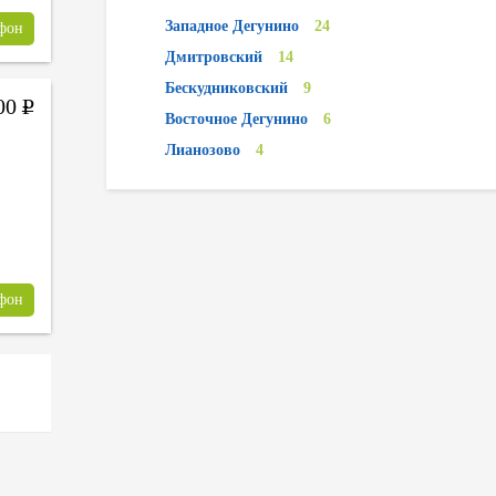
Западное Дегунино
24
ефон
Дмитровский
14
Бескудниковский
9
000
Р
Восточное Дегунино
6
Лианозово
4
ефон