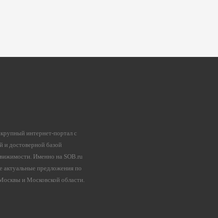
 крупный интернет-портал с
й и достоверной базой
вижимости. Именно на SOB.ru
е актуальные предложения по
осквы и Московской области.