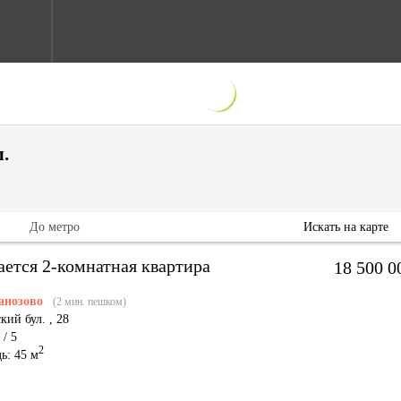
.
До метро
Искать на карте
ается 2-комнатная квартира
18 500 
анозово
(2 мин. пешком)
кий бул.
,
28
 / 5
2
ь: 45 м