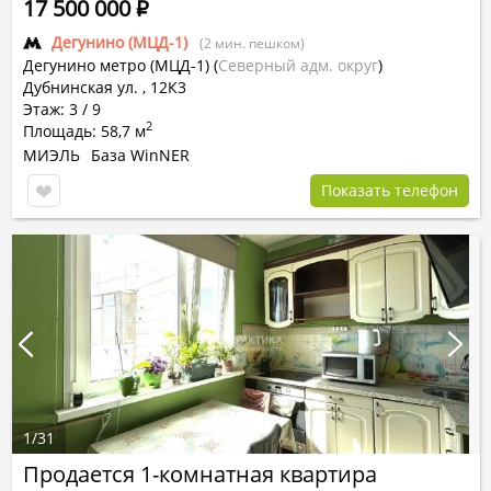
17 500 000
Р
Дегунино (МЦД-1)
(2 мин. пешком)
Дегунино метро (МЦД-1)
(
Северный адм. округ
)
Дубнинская ул. , 12К3
Этаж: 3 / 9
2
Площадь: 58,7 м
МИЭЛЬ
База WinNER
Показать телефон
1
/
31
Продается 1-комнатная квартира