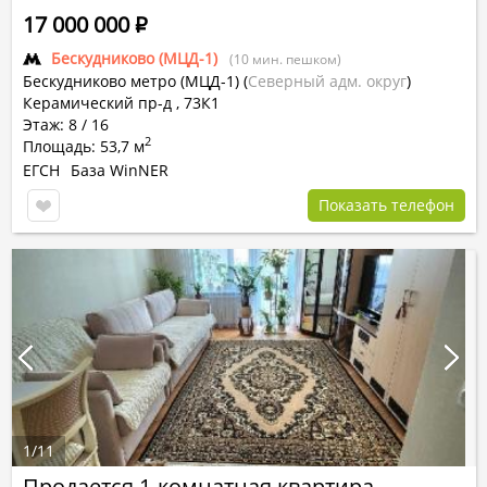
17 000 000
Р
Бескудниково (МЦД-1)
(10 мин. пешком)
Бескудниково метро (МЦД-1)
(
Северный адм. округ
)
Керамический пр-д , 73К1
Этаж: 8 / 16
2
Площадь: 53,7 м
ЕГСН
База WinNER
Показать телефон
1
/
11
Продается 1-комнатная квартира