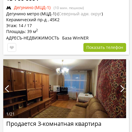
Дегунино (МЦД-1)
(10 мин. пешком)
Дегунино метро (МЦД-1)
(
Северный адм. округ
)
Керамический пр-д , 45К2
Этаж: 14 / 17
2
Площадь: 39 м
АДРЕСЪ-НЕДВИЖИМОСТЬ
База WinNER
Показать телефон
1
/
21
Продается 3-комнатная квартира